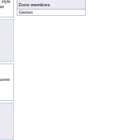
e
style
Zone membres
ier
Gestion
Œuvres