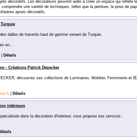
j
ets
dé
cor
at
if
s
.
Les
dé
cor
ateurs
pe
u
vent
a
ider
à
cr
é
er
un
es
pace
qui
ref
l
è
te
l
t
comp
rend
re
une
vari
ét
é
de
techniques
,
tell
es
que
la
pe
int
ure
,
la
pose
de
pap
d
'
aut
res
a
j
outs
dé
cor
at
if
s
.
 Turquie
des dalles de travertin haut de gamme venant de Turquie.
es en...
r
|
Détails
on - Créations Patrick Depecker
ECKER, découvrez ses collections de Luminaires, Mobilier, Ferronnerie et 
ion.fr
|
Détails
on intérieure
 spécialisée dans la décoration d'intérieur, vous propose ses services :
Détails