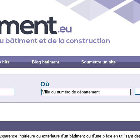
 hits
Blog batiment
Soumettre un site
Où
app
are
nce
int
é
rie
ure
o
u
ext
é
rie
ure
d
'
un
b
â
t
iment
o
u
d
'
une
pi
è
ce
en
util
is
ant
de