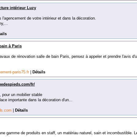
ure intérieur Luzy
 l'agencement de votre intérieur et dans la décoration.
y,...
ails
bain à Paris
avaux de rénovation salle de bain Paris, pensez à appeler et prendre l'avis d'
tement-paris75.fr
|
Détails
uedespieds.com/fr/
 pour un mobilier stable
place importante dans la décoration d'un...
eds.com
|
Détails
une gamme de produits en staff, un matériau naturel, sain et incombustible. L