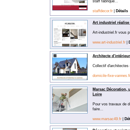
staff fabriqué...
staffdecor.fr
|
Détails
Art industriel réalis
Art-industriel.fr vous 
www.art-industriel.fr
|
Architecte d'intérieu
Collectif d'architectes
domicile-fixe-vannes.
Marsac Décoration, u
Loire
Pour vos travaux de dé
faire...
www.marsac49.fr
|
Dét