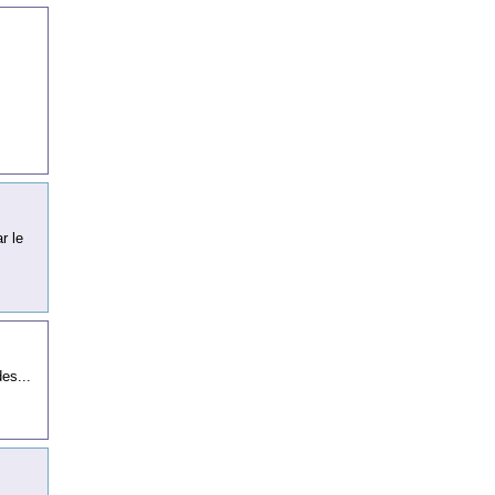
r le
es...