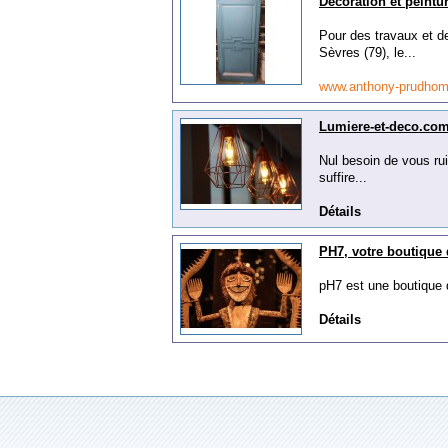
Décoration et pein
Pour des travaux et d
Sèvres (79), le...
www.anthony-prudh
Lumiere-et-deco.com 
Nul besoin de vous rui
suffire...
Détails
PH7, votre boutique
pH7 est une boutique q
Détails