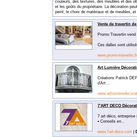
cou
le
urs
,
des
textures
,
des
me
ub
les
et
des
ob
et
les
go
û
ts
du
propri
ét
aire
.
La
dé
c
oration
pe
u
pe
int
,
le
cho
ix
de
mat
é
ri
aux
et
de
me
ub
les
,
et
Vente de travertin de
Promo Travertin vend 
Ces dalles sont utilisé
www.promo-travertin.f
Art Lumière Décorati
Créations Patrick DEP
d'Art....
www.artlumieredecorat
7'ART DECO Décorati
7 art déco, entreprise
• Conseils en...
www.7art-deco.com
|