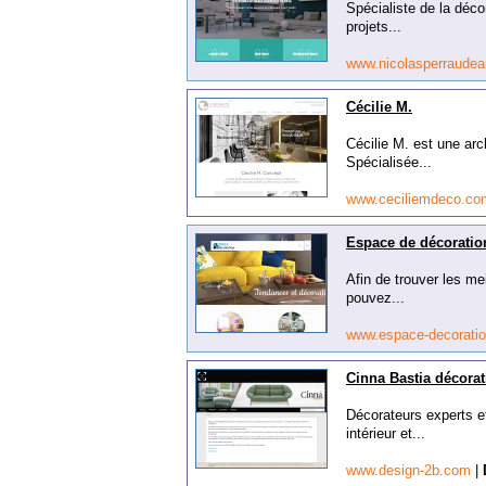
Spécialiste de la déco
projets...
www.nicolasperraude
Cécilie M.
Cécilie M. est une arch
Spécialisée...
www.ceciliemdeco.c
Espace de décoration
Afin de trouver les me
pouvez...
www.espace-decoratio
Cinna Bastia décorat
Décorateurs experts et
intérieur et...
www.design-2b.com
|