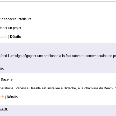
t d'espaces intérieurs
iser un projet...
n.com
|
Détails
lafond Lumisign dégagent une ambiance à la fois sobre et contemporaine de pa
ils
 Dazelle
générations, Vanessa Dazelle est installée à Bidache, à la charnière du Béarn, d
e.fr
|
Détails
 SARL