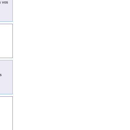
s vos
us