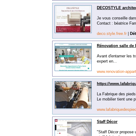
DECOSTYLE architect
Je vous conseille dans
Contact : béatrice Farn
deco.style.free.fr
|
Dét
Rénovation salle de 
Avant d'entamer les tr
expert en...
www.renovation-appar
https://www.lafabriq
La Fabrique des pieds,
Le mobilier tient une 
www.lafabriquedespi
Staff Décor
"Staff Décor propose 