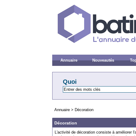
Annuaire
Nouveautés
Top
Quoi
Annuaire
>
Décoration
Décoration
L
'
activ
ité
de
dé
c
oration
consist
e
à
am
é
li
orer
l
'