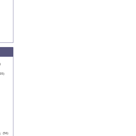
)
35)
s
(56)