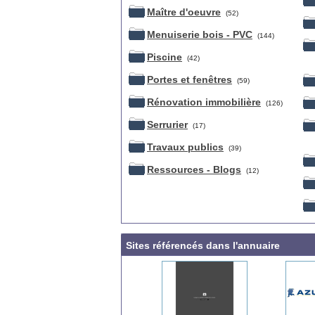
Maître d'oeuvre
(52)
Menuiserie bois - PVC
(144)
Piscine
(42)
Portes et fenêtres
(59)
Rénovation immobilière
(126)
Serrurier
(17)
Travaux publics
(39)
Ressources - Blogs
(12)
Sites référencés dans l'annuaire