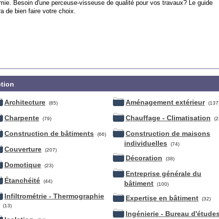
omie. Besoin d'une perceuse-visseuse de qualité pour vos travaux? Le guide
 de bien faire votre choix.
ction
Architecture
Aménagement extérieur
(85)
(137
Charpente
Chauffage - Climatisation
(79)
(2
Construction de bâtiments
Construction de maisons
(66)
individuelles
(74)
Couverture
(207)
Décoration
(38)
Domotique
(23)
Entreprise générale du
Étanchéité
(44)
bâtiment
(100)
Infiltrométrie - Thermographie
Expertise en bâtiment
(32)
(13)
Ingénierie - Bureau d'étude