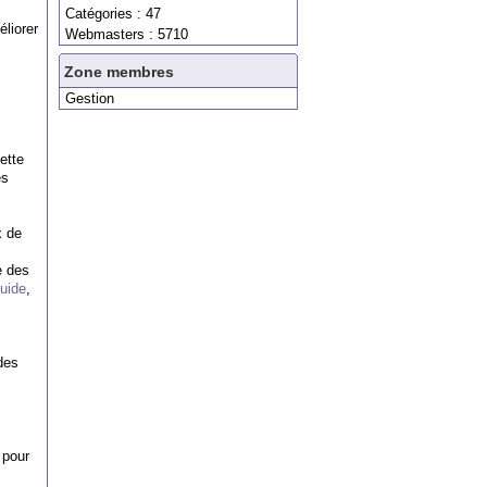
Catégories : 47
liorer
Webmasters : 5710
Zone membres
Gestion
ette
es
x de
e des
uide
,
des
s pour