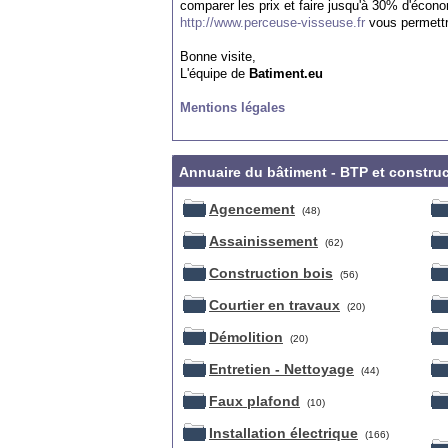
comparer les prix et faire jusqu'à 30% d'écon
http://www.perceuse-visseuse.fr
vous permettra
Bonne visite,
L'équipe de
Batiment.eu
Mentions légales
Annuaire du bâtiment - BTP et constru
Agencement
(48)
Assainissement
(62)
Construction bois
(56)
Courtier en travaux
(20)
Démolition
(20)
Entretien - Nettoyage
(44)
Faux plafond
(10)
Installation électrique
(166)