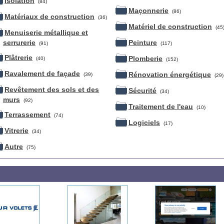
Isolation
(84)
Maçonnerie
(86)
Matériaux de construction
(36)
Matériel de construction
(45
Menuiserie métallique et
serrurerie
Peinture
(91)
(117)
Plâtrerie
Plomberie
(40)
(152)
Ravalement de façade
Rénovation énergétique
(39)
(29)
Revêtement des sols et des
Sécurité
(34)
murs
(92)
Traitement de l'eau
(10)
Terrassement
(74)
Logiciels
(17)
Vitrerie
(34)
Autre
(75)