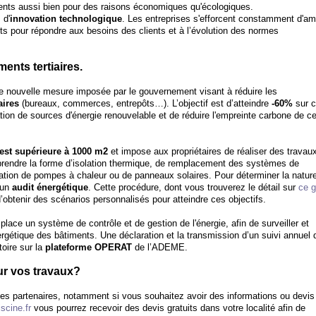
gents aussi bien pour des raisons économiques qu'écologiques.
 d'
innovation technologique
. Les entreprises s'efforcent constamment d'amé
ts pour répondre aux besoins des clients et à l’évolution des normes
ents tertiaires.
une nouvelle mesure imposée par le gouvernement visant à réduire les
aires
(bureaux, commerces, entrepôts…). L’objectif est d’atteindre
-60%
sur c
sation de sources d'énergie renouvelable et de réduire l'empreinte carbone de c
 est supérieure à 1000 m2
et impose aux propriétaires de réaliser des travau
prendre la forme d’isolation thermique, de remplacement des systèmes de
llation de pompes à chaleur ou de panneaux solaires. Pour déterminer la natur
r un
audit énergétique
. Cette procédure, dont vous trouverez le détail sur
ce g
 d’obtenir des scénarios personnalisés pour atteindre ces objectifs.
lace un système de contrôle et de gestion de l'énergie, afin de surveiller et
gétique des bâtiments. Une déclaration et la transmission d’un suivi annuel 
toire sur la
plateforme OPERAT
de l’ADEME.
ur vos travaux?
tes partenaires, notamment si vous souhaitez avoir des informations ou devi
scine.fr
vous pourrez recevoir des devis gratuits dans votre localité afin de