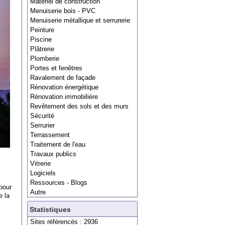
Matériel de construction
Menuiserie bois - PVC
Menuiserie métallique et serrurerie
Peinture
Piscine
Plâtrerie
Plomberie
Portes et fenêtres
Ravalement de façade
Rénovation énergétique
Rénovation immobilière
Revêtement des sols et des murs
Sécurité
Serrurier
Terrassement
Traitement de l'eau
Travaux publics
Vitrerie
Logiciels
Ressources - Blogs
pour
Autre
e la
Statistiques
Sites référencés : 2936