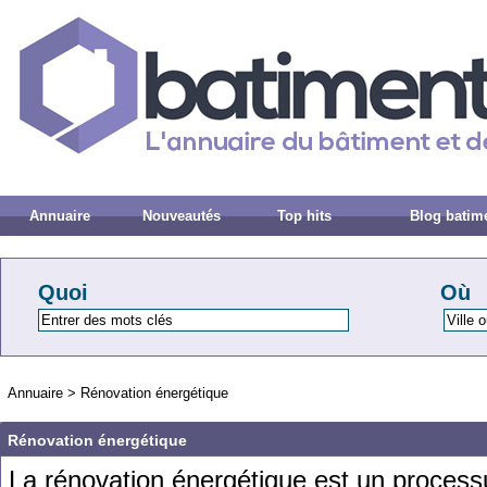
Annuaire
Nouveautés
Top hits
Blog batim
Quoi
Où
Annuaire
>
Rénovation énergétique
Rénovation énergétique
La
r
én
ovation
é
nerg
ét
ique
est
un
process