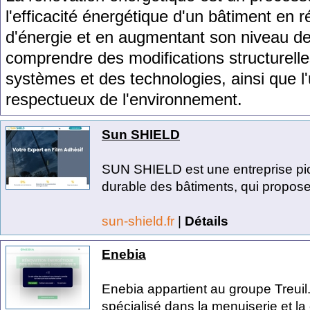
l
'
effic
ac
ité
é
nerg
ét
ique
d
'
un
b
â
t
iment
en
r
d
'
é
ner
gie
et
en
augment
ant
son
n
ive
au
d
comp
rend
re
des
modifications
structure
ll
e
sy
st
è
mes
et
des
technologies
,
a
ins
i
que
l
'
respect
ue
ux
de
l
'
en
viron
n
ement
.
Sun SHIELD
SUN SHIELD est une entreprise pio
durable des bâtiments, qui propose
sun-shield.fr
|
Détails
Enebia
Enebia appartient au groupe Treuil.
spécialisé dans la menuiserie et la 