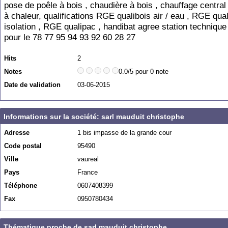
pose de poêle à bois , chaudière à bois , chauffage centra
à chaleur, qualifications RGE qualibois air / eau , RGE qual
isolation , RGE qualipac , handibat agree station technique 
pour le 78 77 95 94 93 92 60 28 27
Hits
2
Notes
0.0/5 pour 0 note
Date de validation
03-06-2015
Informations sur la société: sarl mauduit christophe
Adresse
1 bis impasse de la grande cour
Code postal
95490
Ville
vaureal
Pays
France
Téléphone
0607408399
Fax
0950780434
Thématique proche de sarl mauduit christophe