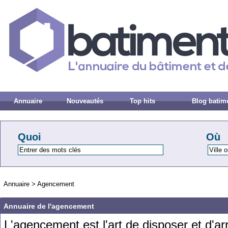
Annuaire
Nouveautés
Top hits
Blog batim
Quoi
Où
Annuaire
>
Agencement
Annuaire de l'agencement
L
'
ag
ence
ment
est
l
'
art
de
dispos
er
et
d
'
ar