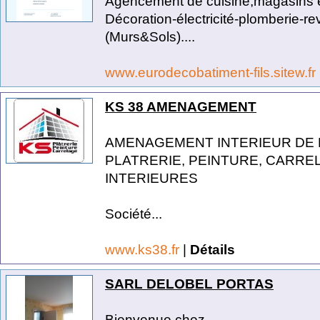
Agencement de cuisine,magasins et
Décoration-électricité-plomberie-r
(Murs&Sols)....
www.eurodecobatiment-fils.sitew.fr
KS 38 AMENAGEMENT
AMENAGEMENT INTERIEUR DE 
PLATRERIE, PEINTURE, CARRE
INTERIEURES
Société...
www.ks38.fr
|
Détails
SARL DELOBEL PORTAS
Bienvenue chez