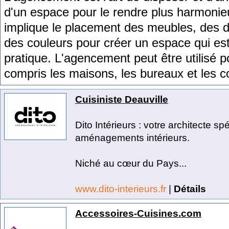
d
'
un
es
pace
pour
le
rend
re
plus
harmon
ie
impl
ique
le
placement
des
me
ub
les
,
des
d
des
cou
le
urs
pour
cr
é
er
un
es
pace
qui
es
pr
at
ique
.
L
'
ag
ence
ment
pe
ut
ê
tre
util
is
é
p
comp
ris
les
ma
isons
,
les
bureau
x
et
les
c
Cuisiniste Deauville
Dito Intérieurs : votre architecte sp
aménagements intérieurs.
Niché au cœur du Pays...
www.dito-interieurs.fr
|
Détails
Accessoires-Cuisines.com