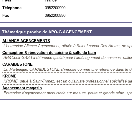
Pays
France
Téléphone
0952200990
Fax
0952200990
Thématique proche de APO-G AGENCEMENT
ALIANCE AGENCEMENTS
L'entreprise Aliance Agencement, située à Saint-Laurent-Des-Arbres, se spé
Conception & rénovation de cuisine & salle de bain
AB&Cook GBS La référence qualité pour l’aménagement de cuisines, salles
CARAIBESTONE
En Martinique, CARAIBESTONE s’impose comme une référence dans le doma
KROME
KROME, situé à Saint-Tropez, est un cuisiniste professionnel spécialisé dans
Agencement magasin
Entreprise d'agencement menuiserie sur mesure, petite et grande série. spé