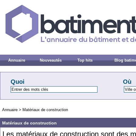
Annuaire
Nouveautés
Top hits
Blog batim
Quoi
Où
Annuaire
>
Matériaux de construction
Matériaux de construction
Les
mat
é
ri
aux
de
construction
s
ont
des
m