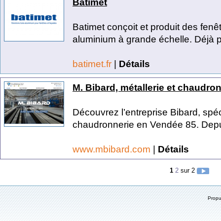
Batimet
Batimet conçoit et produit des fenê
aluminium à grande échelle. Déjà p
batimet.fr
|
Détails
M. Bibard, métallerie et chaudro
Découvrez l’entreprise Bibard, sp
chaudronnerie en Vendée 85. Depui
www.mbibard.com
|
Détails
1
2
sur 2
Prop