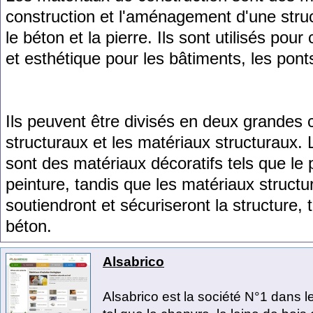
construction
et
l
'
am
én
agement
d
'
une
stru
le
b
é
ton
et
la
pier
re
.
I
ls
s
ont
util
is
és
pour
c
et
est
h
ét
ique
pour
les
b
â
t
iments
,
les
pont
Ils
pe
u
vent
ê
tre
div
is
és
en
de
ux
grand
es
c
struct
ur
aux
et
les
mat
é
ri
aux
struct
ur
aux
.
L
s
ont
des
mat
é
ri
aux
dé
cor
at
if
s
t
els
que
le
p
pe
int
ure
,
t
and
is
que
les
mat
é
ri
aux
struct
u
s
out
i
end
ront
et
s
é
cur
iser
ont
la
structure
,
t
b
é
ton
.
Alsabrico
Alsabrico est la société N°1 dans l