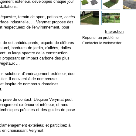
agement extérieur, développés chaque jour
tallations.
équestre, terrain de sport, patinoire, accès
urface industrielle, … Verymat propose des
 et respectueux de l'environnement, pour
Interaction
Reporter un problème
is de sol antidérapants, piquets de clôtures
Contacter le webmaster
turel, bordures de jardin, d'allées, dalles
ent un large spectre de la construction
ux proposant un impact carbone des plus
végétaux ...
les solutions d'aménagement extérieur, éco-
ulier. Il convient à de nombreuses
 et inspire de nombreux domaines
t.
ans prise de contact. L'équipe Verymat peut
agement extérieur et intérieur, et rend
 techniques précises et des guides de pose
d'aménagement extérieur, et participez à
es en choisissant Verymat.