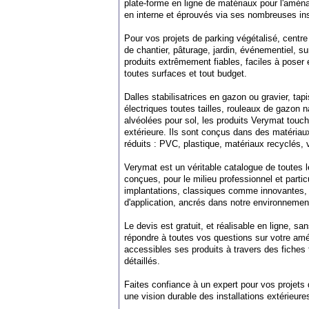
plate-forme en ligne de matériaux pour l'amén
en interne et éprouvés via ses nombreuses ins
Pour vos projets de parking végétalisé, centre 
de chantier, pâturage, jardin, événementiel, s
produits extrêmement fiables, faciles à poser
toutes surfaces et tout budget.
Dalles stabilisatrices en gazon ou gravier, tap
électriques toutes tailles, rouleaux de gazon na
alvéolées pour sol, les produits Verymat touch
extérieure. Ils sont conçus dans des matéria
réduits : PVC, plastique, matériaux recyclés, 
Verymat est un véritable catalogue de toutes 
conçues, pour le milieu professionnel et partic
implantations, classiques comme innovantes,
d'application, ancrés dans notre environnemen
Le devis est gratuit, et réalisable en ligne, s
répondre à toutes vos questions sur votre amén
accessibles ses produits à travers des fiches
détaillés.
Faites confiance à un expert pour vos projets 
une vision durable des installations extérieur