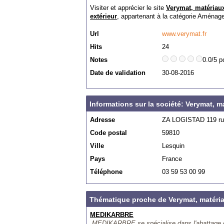
Visiter et apprécier le site
Verymat, matériau
extérieur
, appartenant à la catégorie
Aménagem
Url
www.verymat.fr
Hits
24
Notes
0.0/5 p
Date de validation
30-08-2016
Informations sur la société: Verymat, 
Adresse
ZA LOGISTAD 119 rue
Code postal
59810
Ville
Lesquin
Pays
France
Téléphone
03 59 53 00 99
Thématique proche de Verymat, matéri
MEDIKARBRE
MEDIKARBRE se spécialise dans l'abattage d'