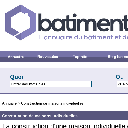
Annuaire
Nouveautés
Top hits
Blog batim
Quoi
Où
Annuaire
>
Construction de maisons individuelles
Construction de maisons individuelles
La
construction
d
'
une
ma
ison
ind
ivid
uel
le