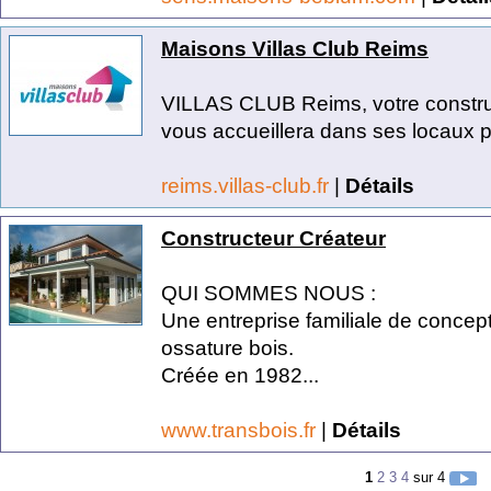
Maisons Villas Club Reims
VILLAS CLUB Reims, votre construc
vous accueillera dans ses locaux pou
reims.villas-club.fr
|
Détails
Constructeur Créateur
QUI SOMMES NOUS :
Une entreprise familiale de concep
ossature bois.
Créée en 1982...
www.transbois.fr
|
Détails
1
2
3
4
sur 4