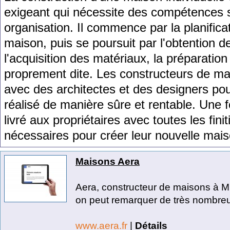
ex
ige
ant
qui
n
é
cess
ite
des
comp
é
ten
ces
organisation
.
Il
commence
par
la
plan
ifica
ma
ison
,
pu
is
se
pour
suit
par
l
'
ob
t
ention
d
l
'
acqu
isition
des
mat
é
ri
aux
,
la
pr
é
par
ation
prop
re
ment
d
ite
.
Les
construct
e
urs
de
m
a
vec
des
architect
es
et
des
designers
pou
ré
alis
é
de
man
i
ère
s
û
re
et
rent
able
.
U
ne
f
liv
ré
aux
propri
ét
aires
a
vec
t
out
es
les
fin
i
n
é
cess
aires
pour
cr
é
er
le
ur
n
ou
vel
le
ma
i
Maisons Aera
Aera, constructeur de maisons à Mu
on peut remarquer de très nombreu
www.aera.fr
|
Détails