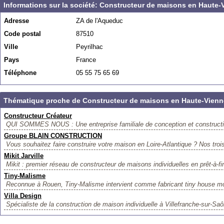
Informations sur la société: Constructeur de maisons en Haute-
Adresse
ZA de l'Aqueduc
Code postal
87510
Ville
Peyrilhac
Pays
France
Téléphone
05 55 75 65 69
Thématique proche de Constructeur de maisons en Haute-Vienn
Constructeur Créateur
QUI SOMMES NOUS : Une entreprise familiale de conception et constructi
Groupe BLAIN CONSTRUCTION
Vous souhaitez faire construire votre maison en Loire-Atlantique ? Nos troi
Mikit Jarville
Mikit : premier réseau de constructeur de maisons individuelles en prêt-à-fi
Tiny-Malisme
Reconnue à Rouen, Tiny-Malisme intervient comme fabricant tiny house mo
Villa Design
Spécialiste de la construction de maison individuelle à Villefranche-sur-Saô