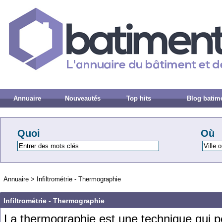
Annuaire
Nouveautés
Top hits
Blog batim
Quoi
Où
Annuaire
>
Infiltrométrie - Thermographie
Infiltrométrie - Thermographie
La
therm
ograph
ie
est
une
technique
qui
p