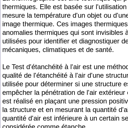
therm
iques
.
El
le
est
bas
ée
sur
l
'
util
isation
mes
ure
la
temp
ér
ature
d
'
un
obj
et
o
u
d
'
un
image
therm
ique
.
Ces
images
therm
iques
anomalies
therm
iques
qui
s
ont
invis
ibles
util
is
é
es
pour
identifier
et
diagn
ost
iqu
er
de
m
é
can
iques
,
clim
at
iques
et
de
s
ant
é
.
Le
Test
d
'
ét
anch
é
ité
à
l
'
air
est
une
m
é
th
o
qual
ité
de
l
'
ét
anch
é
ité
à
l
'
air
d
'
une
structu
util
is
ée
pour
dé
termin
er
si
une
structure
e
em
p
ê
cher
la
p
én
ét
ration
de
l
'
air
ext
é
rie
ur
est
ré
alis
é
en
pl
a
ç
ant
une
press
ion
positi
la
structure
et
en
mes
ur
ant
la
quant
ité
d
'
a
quant
ité
d
'
air
est
inf
é
rie
ure
à
un
certain
s
cons
id
ér
ée
comm
e
ét
anche
.