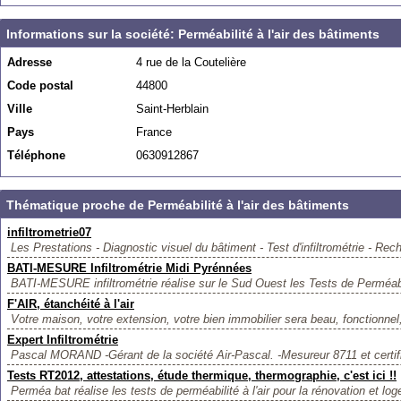
Informations sur la société: Perméabilité à l'air des bâtiments
Adresse
4 rue de la Coutelière
Code postal
44800
Ville
Saint-Herblain
Pays
France
Téléphone
0630912867
Thématique proche de Perméabilité à l'air des bâtiments
infiltrometrie07
Les Prestations - Diagnostic visuel du bâtiment - Test d'infiltrométrie - Rech
BATI-MESURE Infiltrométrie Midi Pyrénnées
BATI-MESURE infiltrométrie réalise sur le Sud Ouest les Tests de Perméabili
F'AIR, étanchéité à l'air
Votre maison, votre extension, votre bien immobilier sera beau, fonctionnel, 
Expert Infiltrométrie
Pascal MORAND -Gérant de la société Air-Pascal. -Mesureur 8711 et certifi
Tests RT2012, attestations, étude thermique, thermographie, c'est ici !!
Perméa bat réalise les tests de perméabilité à l'air pour la rénovation et lo