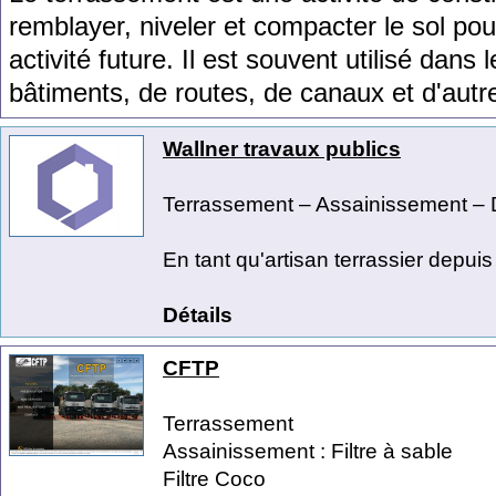
rem
bl
ayer
,
n
ive
ler
et
comp
acter
le
sol
pou
activ
ité
future
.
Il
est
sou
vent
util
is
é
d
ans
l
b
â
t
iments
,
de
routes
,
de
can
aux
et
d
'
aut
r
Wallner travaux publics
Terrassement – Assainissement – 
En tant qu'artisan terrassier depui
Détails
CFTP
Terrassement
Assainissement : Filtre à sable
Filtre Coco