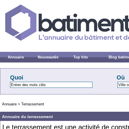
Annuaire
Nouveautés
Top hits
Blog batim
Quoi
Où
Annuaire
>
Terrassement
Annuaire du terrassement
Le
terr
asse
ment
est
une
activ
ité
de
constr