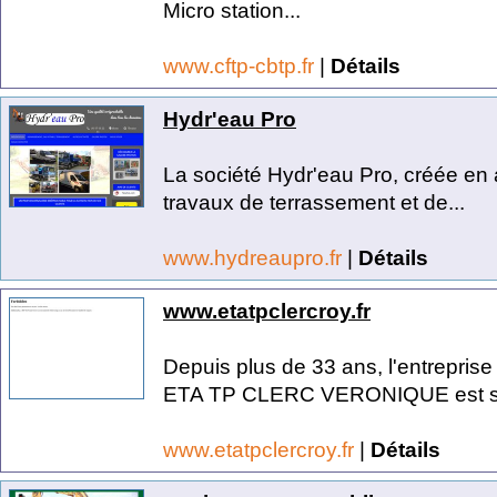
Micro station...
www.cftp-cbtp.fr
|
Détails
Hydr'eau Pro
La société Hydr'eau Pro, créée en
travaux de terrassement et de...
www.hydreaupro.fr
|
Détails
www.etatpclercroy.fr
Depuis plus de 33 ans, l'entrepris
ETA TP CLERC VERONIQUE est spé
www.etatpclercroy.fr
|
Détails