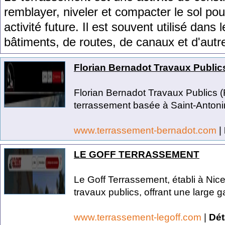
rem
bl
ayer
,
n
ive
ler
et
comp
acter
le
sol
pou
activ
ité
future
.
Il
est
sou
vent
util
is
é
d
ans
l
b
â
t
iments
,
de
routes
,
de
can
aux
et
d
'
aut
r
Florian Bernadot Travaux Public
Florian Bernadot Travaux Publics (
terrassement basée à Saint-Antonin
www.terrassement-bernadot.com
|
LE GOFF TERRASSEMENT
Le Goff Terrassement, établi à Nic
travaux publics, offrant une large 
www.terrassement-legoff.com
|
Dét