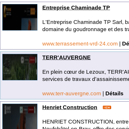
Entreprise Chaminade TP
L'Entreprise Chaminade TP Sarl, ba
domaine du goudronnage et des tra
www.terrassement-vrd-24.com
|
Dé
TERR'AUVERGNE
En plein cœur de Lezoux, TERR'
services de travaux d'assainisseme
www.terr-auvergne.com
|
Détails
Henriet Construction
HENRIET CONSTRUCTION, entrepri
Neufchâtel-en-Bray, offre des servi