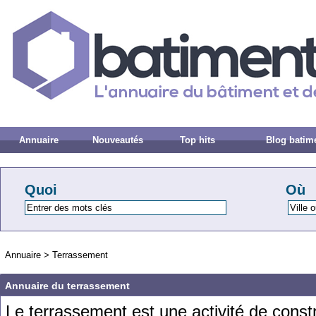
Annuaire
Nouveautés
Top hits
Blog batim
Quoi
Où
Annuaire
>
Terrassement
Annuaire du terrassement
Le
terr
asse
ment
est
une
activ
ité
de
constr