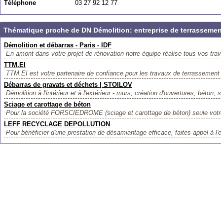
Téléphone
03 27 92 12 77
Thématique proche de DN Démolition: entreprise de terrassemen
Démolition et débarras - Paris - IDF
En amont dans votre projet de rénovation notre équipe réalise tous vos trav
TTM.EI
TTM.EI est votre partenaire de confiance pour les travaux de terrassement à
Débarras de gravats et déchets | STOILOV
Démolition à l'intérieur et à l'extérieur - murs, création d'ouvertures, béton, s
Sciage et carottage de béton
Pour la société FORSCIEDROME (sciage et carottage de béton) seule votre 
LEFF RECYCLAGE DEPOLLUTION
Pour bénéficier d'une prestation de désamiantage efficace, faites appel à l'