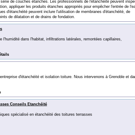
s
é
rie
de
cou
ches
ét
anches
.
Les
profession
nels
de
l
'
ét
anch
é
ité
pe
u
vent
inspe
ation
,
appl
iqu
er
les
produ
its
ét
anches
appropri
és
pour
em
p
ê
cher
l
'
ent
r
ée
de
l
'
e
ues
d
'
ét
anch
é
ité
pe
u
vent
incl
ure
l
'
util
isation
de
membranes
d
'
ét
anch
é
ité
,
de
oints
de
dil
at
ation
et
de
drains
de
fond
ation
.
es
 l'humidité dans l'habitat, infiltrations latérales, remontées capillaires,
tails
ntreprise d'étanchéité et isolation toiture. Nous intervenons à Grenoble et d
s
asses Conseils Etanchéité
iques spécialisé en étanchéité des toitures terrasses