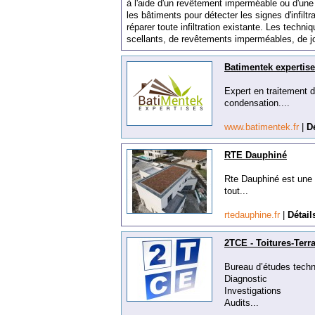
à
l
'
a
ide
d
'
un
rev
ê
t
ement
imper
m
é
able
o
u
d
'
une
les
b
â
t
iments
pour
d
ét
ect
er
les
sign
es
d
'
inf
iltr
ré
p
arer
t
oute
infiltration
exist
ante
.
Les
techniq
s
cell
ants
,
de
rev
ê
t
ements
imper
m
é
ables
,
de
j
Batimentek expertis
Expert en traitement de
condensation....
www.batimentek.fr
|
Dé
RTE Dauphiné
Rte Dauphiné est une e
tout...
rtedauphine.fr
|
Détail
2TCE - Toitures-Terr
Bureau d’études techn
Diagnostic
Investigations
Audits...