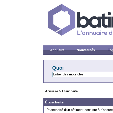
Annuaire
Nouveautés
Top
Quoi
Annuaire
>
Étanchéité
Étanchéité
L
'
ét
anche
ï
t
é
d
'
un
b
â
t
iment
consist
e
à
s
'
ass
ure