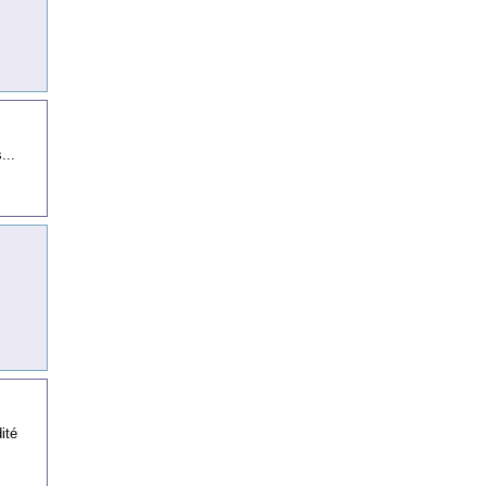
...
ité