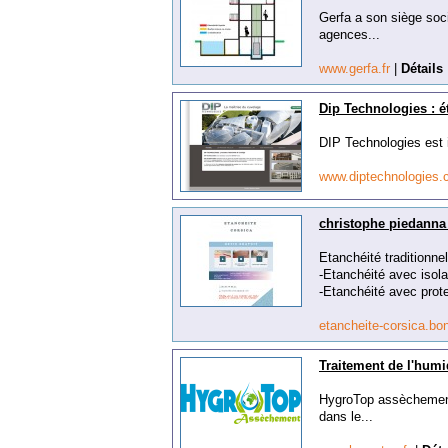
Gerfa a son siège soc
agences...
www.gerfa.fr
|
Détails
Dip Technologies : é
DIP Technologies est i
www.diptechnologies
christophe piedan
Etanchéité traditionnel
-Etanchéité avec isola
-Etanchéité avec protec
etancheite-corsica.bon
Traitement de l'humi
HygroTop assèchement 
dans le...