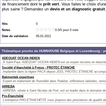
de financement dont le
prêt vert
. Vous faites le choix d'u
plus saine ? Demandez un
devis et un diagnostic gratuit
Hits
0
Notes
0.0/5 pour 0 note
Date de validation
05-01-2021
Thématique proche de HUMIHOUSE Belgique et Luxembourg : pou
ADEQUAT OCEAN INDIEN
À Saint-Paul, ADEQUAT OCEAN INDIEN est un expert reconnu en étanchéité 
Société d'étanchéité à Frejus - PROTEC ÉTANCHE
Implantée dans la région PACA depuis 2015, PROTEC ÉTANCHE accompagne
Batimentek expertises
Expert en traitement de l'humidité dans l'habitat, infiltrations latérales, remo
ARREBA
ARREBA, située à Saint Nicolas de Port, est un leader dans le domaine de l
Pro-Étanchéité
L'entreprise PRO-ÉTANCHÉITÉ vous propose des prestations de qualité dan