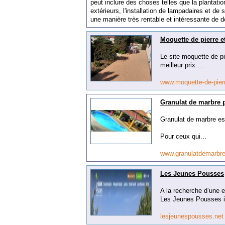
pe
ut
incl
ure
des
ch
oses
tell
es
que
la
plantatio
ext
é
rie
urs
,
l
'
install
ation
de
lamp
ad
aires
et
de
s
une
man
i
ère
tr
è
s
rent
able
et
int
é
ress
ante
de
d
Moquette de pierre et
Le site moquette de pi
meilleur prix....
www.moquette-de-pier
Granulat de marbre p
Granulat de marbre est
Pour ceux qui...
www.granulatdemarbre
Les Jeunes Pousses
A la recherche d’une 
Les Jeunes Pousses in
lesjeunespousses.ne