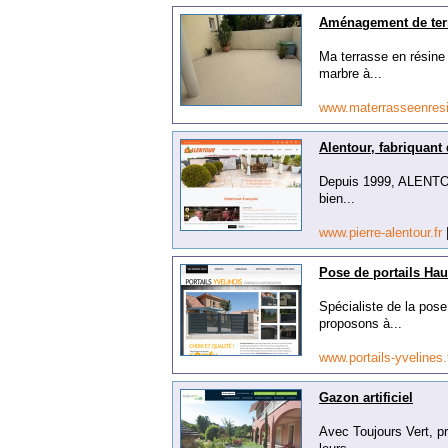
Aménagement de terr
Ma terrasse en résine 
marbre à...
www.materrasseenre
Alentour, fabriquant
Depuis 1999, ALENTOUR
bien...
www.pierre-alentour.fr
Pose de portails Hau
Spécialiste de la pose
proposons à...
www.portails-yvelines.
Gazon artificiel
Avec Toujours Vert, pr