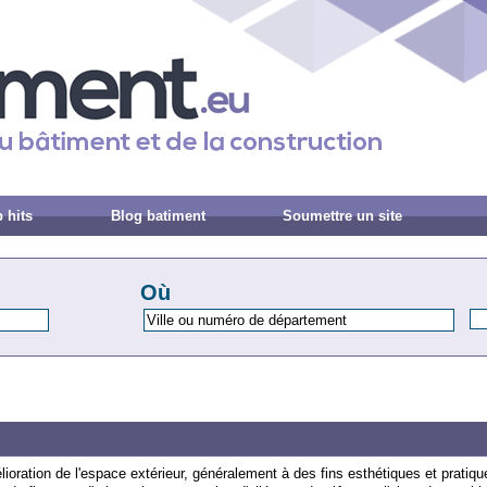
 hits
Blog batiment
Soumettre un site
Où
é
l
ior
ation
de
l
'
esp
ace
ext
é
rie
ur
,
g
én
é
ral
ement
à
des
fins
est
h
ét
iques
et
pr
at
iqu