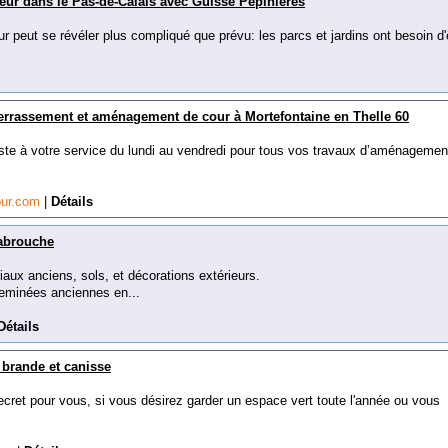
eur dans le Pas-de-Calais avec Guisse Pépinières
 peut se révéler plus compliqué que prévu: les parcs et jardins ont besoin d'ê
errassement et aménagement de cour à Mortefontaine en Thelle 60
este à votre service du lundi au vendredi pour tous vos travaux d’aménagemen
our.com
|
Détails
abrouche
aux anciens, sols, et décorations extérieurs.
eminées anciennes en...
Détails
, brande et canisse
secret pour vous, si vous désirez garder un espace vert toute l'année ou vous