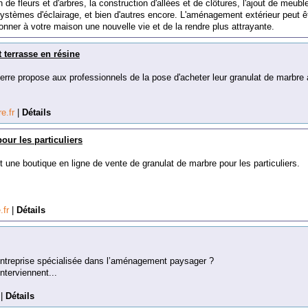
n
de
fle
urs
et
d
'
arb
res
,
la
construction
d
'
all
é
es
et
de
cl
ô
t
ures
,
l
'
aj
out
de
me
ub
l
y
st
è
mes
d
'
é
clair
age
,
et
b
ien
d
'
aut
res
enc
ore
.
L
'
am
én
agement
ext
é
rie
ur
pe
ut
ê
on
ner
à
vot
re
ma
ison
une
n
ou
vel
le
v
ie
et
de
la
rend
re
plus
att
ray
ante
.
 terrasse en résine
erre propose aux professionnels de la pose d'acheter leur granulat de marbre
re.fr
|
Détails
our les particuliers
 une boutique en ligne de vente de granulat de marbre pour les particuliers.
.fr
|
Détails
entreprise spécialisée dans l’aménagement paysager ?
terviennent...
t
|
Détails