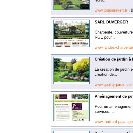
leurs...
www.toujoursvert.fr
|
D
SARL DUVERGER
Charpente, couverture
RGE pour...
www.landes-charpente
Création de jardin à 
La création de jardin 
création de...
www.quality-jardin.c
Aménagement de jard
Pour un aménagement d
services....
www.maillard-paysage