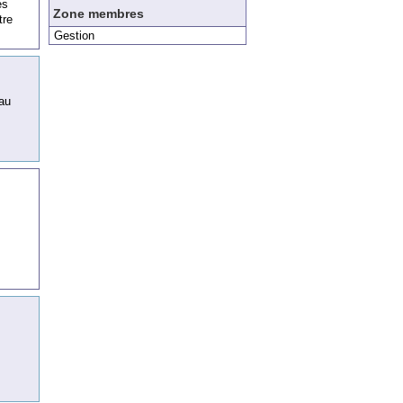
es
Zone membres
tre
Gestion
 au