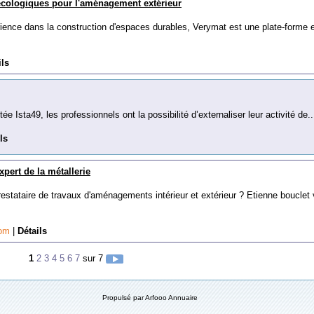
écologiques pour l'aménagement extérieur
rience dans la construction d'espaces durables, Verymat est une plate-forme 
ils
ée Ista49, les professionnels ont la possibilité d’externaliser leur activité de..
ls
xpert de la métallerie
estataire de travaux d'aménagements intérieur et extérieur ? Etienne bouclet
com
|
Détails
1
2
3
4
5
6
7
sur 7
Propulsé par Arfooo Annuaire