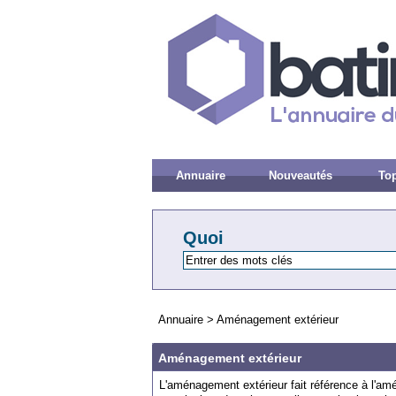
Annuaire
Nouveautés
Top
Quoi
Annuaire
>
Aménagement extérieur
Aménagement extérieur
L
'
am
én
agement
ext
é
rie
ur
f
ait
ré
f
é
rence
à
l
'
am