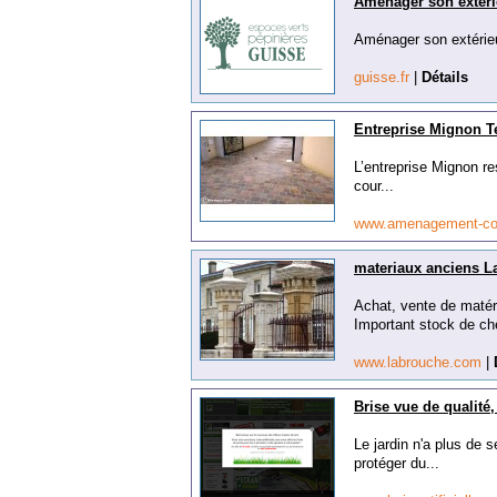
Aménager son extéri
Aménager son extérieur
guisse.fr
|
Détails
Entreprise Mignon T
L’entreprise Mignon r
cour...
www.amenagement-c
materiaux anciens L
Achat, vente de matéri
Important stock de ch
www.labrouche.com
|
Brise vue de qualité
Le jardin n'a plus de 
protéger du...