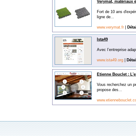
Verymat, matériaux 
Fort de 10 ans d'expé
ligne de...
www.verymat.fr
|
Déta
Ista49
Avec l’entreprise adapt
www.ista49.org
|
Détai
Etienne Bouclet : L'e
Vous recherchez un pr
propose des...
www.etiennebouclet.