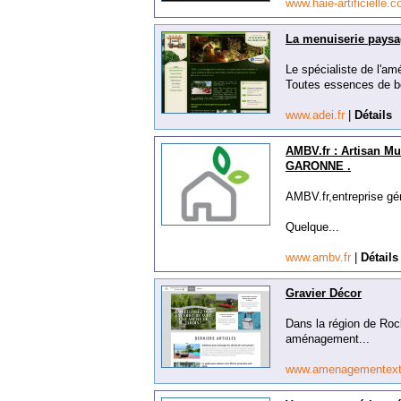
www.haie-artificielle.
La menuiserie paysa
Le spécialiste de l'am
Toutes essences de bo
www.adei.fr
|
Détails
AMBV.fr : Artisan M
GARONNE .
AMBV.fr,entreprise gén
Quelque...
www.ambv.fr
|
Détails
Gravier Décor
Dans la région de Roch
aménagement...
www.amenagementexte