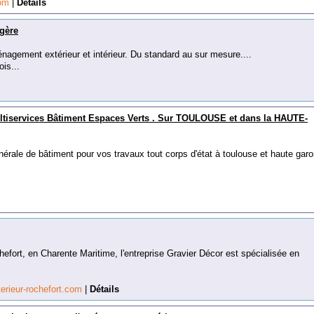
com
|
Détails
gère
énagement extérieur et intérieur. Du standard au sur mesure....
is...
ultiservices Bâtiment Espaces Verts . Sur TOULOUSE et dans la HAUTE-
érale de bâtiment pour vos travaux tout corps d'état à toulouse et haute gar
efort, en Charente Maritime, l'entreprise Gravier Décor est spécialisée en
rieur-rochefort.com
|
Détails