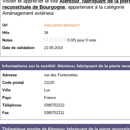
Visiter et apprécier le site
Alentour, fabriquant de la pier
reconstituée de Bourgogne
, appartenant à la catégorie
Aménagement extérieur
Url
www.pierre-alentour.fr
Hits
34
Notes
0.0/5 pour 0 note
Date de validation
21-05-2014
Informations sur la société: Alentour, fabriquant de la pierre r
Adresse
rue des Fontenottes
Code postal
21120
Ville
Lux
Pays
France
Téléphone
0380752222
Fax
0380752211
Thématique proche de Alentour, fabriquant de la pierre reconst