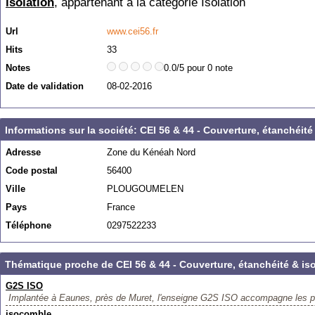
isolation
, appartenant à la catégorie
Isolation
Url
www.cei56.fr
Hits
33
Notes
0.0/5 pour 0 note
Date de validation
08-02-2016
Informations sur la société: CEI 56 & 44 - Couverture, étanchéité
Adresse
Zone du Kénéah Nord
Code postal
56400
Ville
PLOUGOUMELEN
Pays
France
Téléphone
0297522233
Thématique proche de CEI 56 & 44 - Couverture, étanchéité & iso
G2S ISO
Implantée à Eaunes, près de Muret, l'enseigne G2S ISO accompagne les par
isocomble