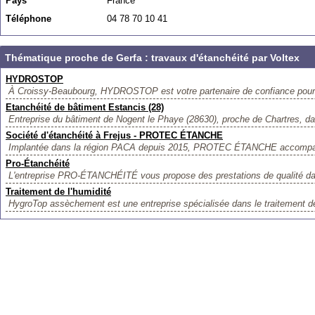
Pays
France
Téléphone
04 78 70 10 41
Thématique proche de Gerfa : travaux d'étanchéité par Voltex
HYDROSTOP
À Croissy-Beaubourg, HYDROSTOP est votre partenaire de confiance pour l
Etanchéité de bâtiment Estancis (28)
Entreprise du bâtiment de Nogent le Phaye (28630), proche de Chartres, da
Société d'étanchéité à Frejus - PROTEC ÉTANCHE
Implantée dans la région PACA depuis 2015, PROTEC ÉTANCHE accompagne
Pro-Étanchéité
L'entreprise PRO-ÉTANCHÉITÉ vous propose des prestations de qualité dan
Traitement de l'humidité
HygroTop assèchement est une entreprise spécialisée dans le traitement de