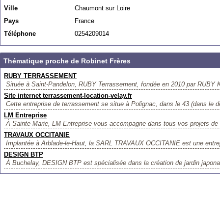
Ville
Chaumont sur Loire
Pays
France
Téléphone
0254209014
Thématique proche de Robinet Frères
RUBY TERRASSEMENT
Située à Saint-Pandelon, RUBY Terrassement, fondée en 2010 par RUBY KE
Site internet terrassement-location-velay.fr
Cette entreprise de terrassement se situe à Polignac, dans le 43 (dans le d
LM Entreprise
À Sainte-Marie, LM Entreprise vous accompagne dans tous vos projets de t
TRAVAUX OCCITANIE
Implantée à Arblade-le-Haut, la SARL TRAVAUX OCCITANIE est une entrepr
DESIGN BTP
À Buchelay, DESIGN BTP est spécialisée dans la création de jardin japonai