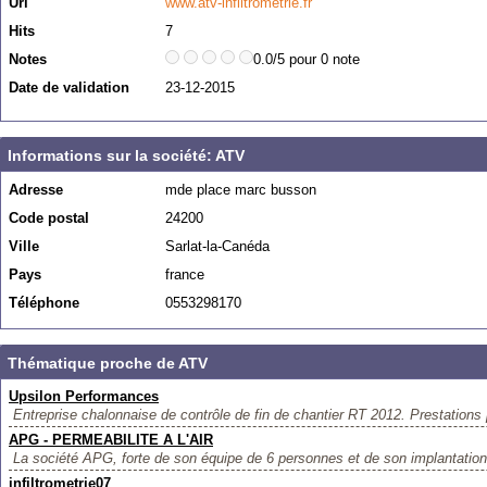
Url
www.atv-infiltrometrie.fr
Hits
7
Notes
0.0/5 pour 0 note
Date de validation
23-12-2015
Informations sur la société: ATV
Adresse
mde place marc busson
Code postal
24200
Ville
Sarlat-la-Canéda
Pays
france
Téléphone
0553298170
Thématique proche de ATV
Upsilon Performances
Entreprise chalonnaise de contrôle de fin de chantier RT 2012. Prestations p
APG - PERMEABILITE A L'AIR
La société APG, forte de son équipe de 6 personnes et de son implantation 
infiltrometrie07