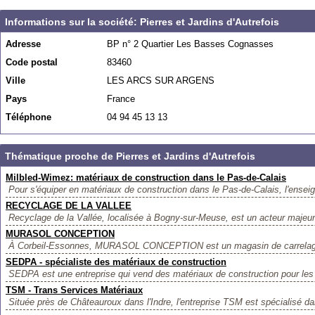
Informations sur la société: Pierres et Jardins d'Autrefois
Adresse
BP n° 2 Quartier Les Basses Cognasses
Code postal
83460
Ville
LES ARCS SUR ARGENS
Pays
France
Téléphone
04 94 45 13 13
Thématique proche de Pierres et Jardins d'Autrefois
Milbled-Wimez: matériaux de construction dans le Pas-de-Calais
Pour s'équiper en matériaux de construction dans le Pas-de-Calais, l'ensei
RECYCLAGE DE LA VALLEE
Recyclage de la Vallée, localisée à Bogny-sur-Meuse, est un acteur majeur
MURASOL CONCEPTION
À Corbeil-Essonnes, MURASOL CONCEPTION est un magasin de carrelage q
SEDPA - spécialiste des matériaux de construction
SEDPA est une entreprise qui vend des matériaux de construction pour les a
TSM - Trans Services Matériaux
Située près de Châteauroux dans l'Indre, l'entreprise TSM est spécialisé da