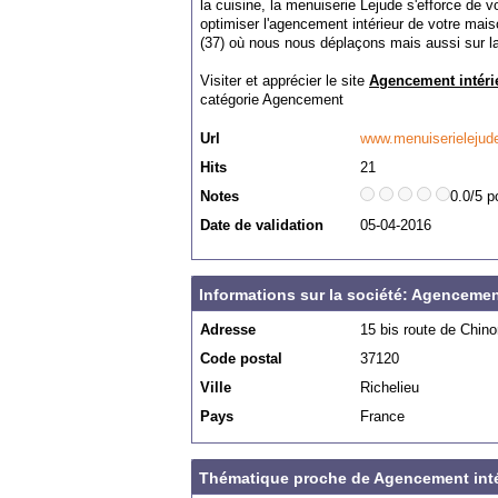
la cuisine, la menuiserie Lejude s'efforce de vo
optimiser l'agencement intérieur de votre mai
(37) où nous nous déplaçons mais aussi sur la
Visiter et apprécier le site
Agencement intérie
catégorie
Agencement
Url
www.menuiserielejud
Hits
21
Notes
0.0/5 p
Date de validation
05-04-2016
Informations sur la société: Agencement 
Adresse
15 bis route de Chin
Code postal
37120
Ville
Richelieu
Pays
France
Thématique proche de Agencement intéri