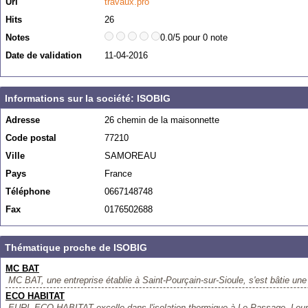
Url
travaux.pro
Hits
26
Notes
0.0/5 pour 0 note
Date de validation
11-04-2016
Informations sur la société: ISOBIG
Adresse
26 chemin de la maisonnette
Code postal
77210
Ville
SAMOREAU
Pays
France
Téléphone
0667148748
Fax
0176502688
Thématique proche de ISOBIG
MC BAT
MC BAT, une entreprise établie à Saint-Pourçain-sur-Sioule, s'est bâtie une 
ECO HABITAT
EURL ECO HABITAT excelle dans l'isolation thermique à Le Passage. Leur e