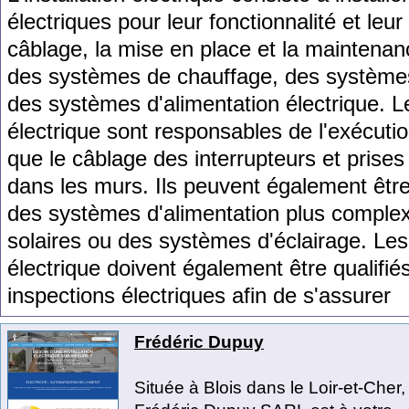
é
lect
ri
ques
pour
le
ur
f
on
ction
n
al
ité
et
le
ur
c
â
bl
age
,
la
m
ise
en
place
et
la
maintenan
des
sy
st
è
mes
de
chau
ff
age
,
des
sy
st
è
me
des
sy
st
è
mes
d
'
al
iment
ation
é
lect
rique
.
L
é
lect
rique
s
ont
respons
ables
de
l
'
ex
é
c
uti
que
le
c
â
bl
age
des
interrupt
e
urs
et
pr
ises
d
ans
les
m
urs
.
I
ls
pe
u
vent
é
gal
ement
ê
tr
des
sy
st
è
mes
d
'
al
iment
ation
plus
comple
sol
aires
o
u
des
sy
st
è
mes
d
'
é
clair
age
.
Les
é
lect
rique
do
iv
ent
é
gal
ement
ê
tre
qual
ifi
é
inspections
é
lect
ri
ques
af
in
de
s
'
ass
urer
Frédéric Dupuy
Située à Blois dans le Loir-et-Cher, 