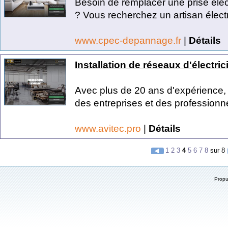
Besoin de remplacer une prise élec
? Vous recherchez un artisan électr
www.cpec-depannage.fr
|
Détails
Installation de réseaux d'électric
Avec plus de 20 ans d'expérience, l
des entreprises et des professionne
www.avitec.pro
|
Détails
1
2
3
4
5
6
7
8
sur 8
Prop