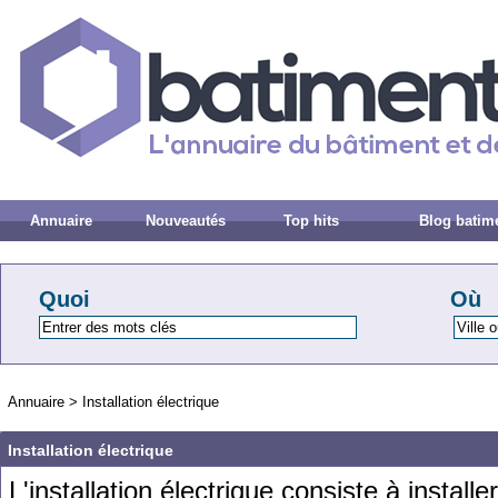
Annuaire
Nouveautés
Top hits
Blog batim
Quoi
Où
Annuaire
>
Installation électrique
Installation électrique
L
'
install
ation
é
lect
rique
consist
e
à
installer