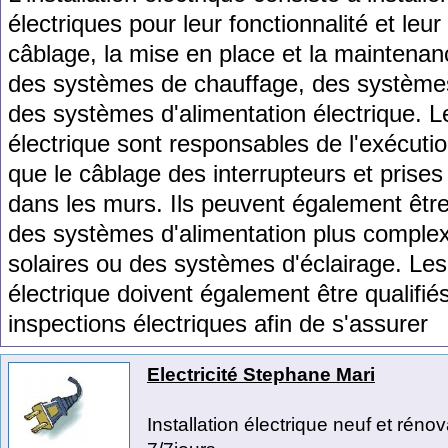
é
lect
ri
ques
pour
le
ur
f
on
ction
n
al
ité
et
le
ur
c
â
bl
age
,
la
m
ise
en
place
et
la
maintenan
des
sy
st
è
mes
de
chau
ff
age
,
des
sy
st
è
me
des
sy
st
è
mes
d
'
al
iment
ation
é
lect
rique
.
L
é
lect
rique
s
ont
respons
ables
de
l
'
ex
é
c
uti
que
le
c
â
bl
age
des
interrupt
e
urs
et
pr
ises
d
ans
les
m
urs
.
I
ls
pe
u
vent
é
gal
ement
ê
tr
des
sy
st
è
mes
d
'
al
iment
ation
plus
comple
sol
aires
o
u
des
sy
st
è
mes
d
'
é
clair
age
.
Les
é
lect
rique
do
iv
ent
é
gal
ement
ê
tre
qual
ifi
é
inspections
é
lect
ri
ques
af
in
de
s
'
ass
urer
Electricité Stephane Mari
Installation électrique neuf et ré