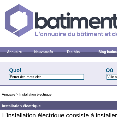
Annuaire
Nouveautés
Top hits
Blog batim
Quoi
Où
Annuaire
>
Installation électrique
Installation électrique
L
'
install
ation
é
lect
rique
consist
e
à
installer