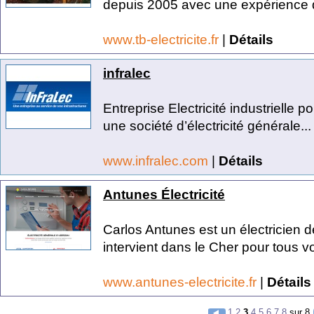
depuis 2005 avec une expérience d
www.tb-electricite.fr
|
Détails
infralec
Entreprise Electricité industrielle 
une société d’électricité générale...
www.infralec.com
|
Détails
Antunes Électricité
Carlos Antunes est un électricien d
intervient dans le Cher pour tous vo
www.antunes-electricite.fr
|
Détails
1
2
3
4
5
6
7
8
sur 8