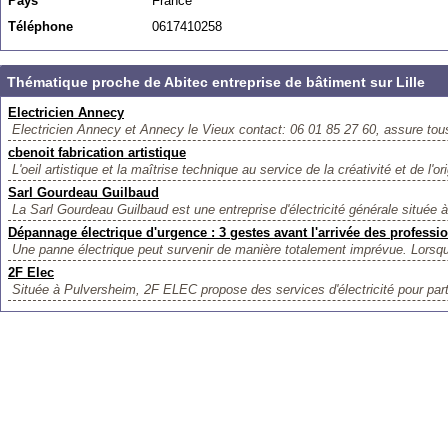
Pays
France
Téléphone
0617410258
Thématique proche de Abitec entreprise de bâtiment sur Lille
Electricien Annecy
Electricien Annecy et Annecy le Vieux contact: 06 01 85 27 60, assure tou
cbenoit fabrication artistique
L'oeil artistique et la maîtrise technique au service de la créativité et de l'orig
Sarl Gourdeau Guilbaud
La Sarl Gourdeau Guilbaud est une entreprise d'électricité générale située à
Dépannage électrique d'urgence : 3 gestes avant l'arrivée des professi
Une panne électrique peut survenir de manière totalement imprévue. Lorsqu
2F Elec
Située à Pulversheim, 2F ELEC propose des services d'électricité pour parti