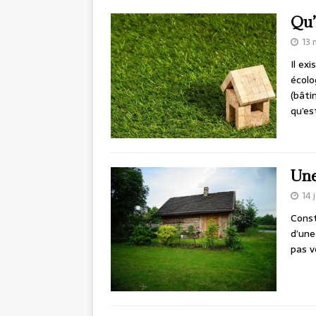
Qu’
13 
Il ex
écolo
(bâti
qu’e
Une
14 
Const
d’une
pas v