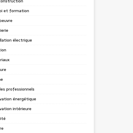
construction
i et formation
oeuvre
ierie
llation électrique
tion
riaux
ure
ne
les professionnels
vation énergétique
ation intérieure
ité
re