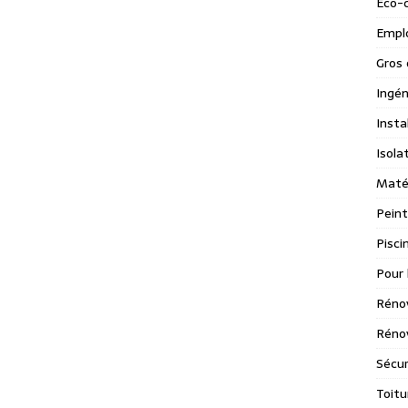
Eco-
Emplo
Gros 
Ingén
Insta
Isola
Maté
Peint
Pisci
Pour 
Réno
Rénov
Sécur
Toitu