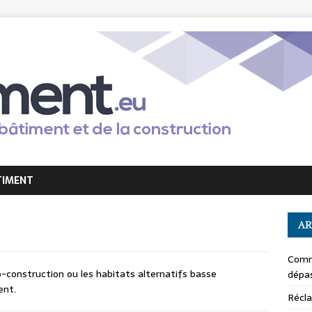
TIMENT
AR
Comm
o-construction ou les habitats alternatifs basse
dépas
ent.
Récla