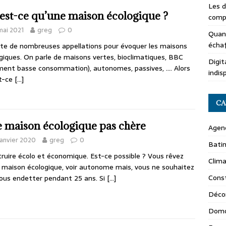
Les d
est-ce qu’une maison écologique ?
compl
mai 2021
greg
0
Quand
écha
iste de nombreuses appellations pour évoquer les maisons
giques. On parle de maisons vertes, bioclimatiques, BBC
Digit
ment basse consommation), autonomes, passives, …. Alors
indis
st-ce
[…]
CA
 maison écologique pas chère
Agen
janvier 2020
greg
0
Batim
ruire écolo et économique. Est-ce possible ? Vous rêvez
Clima
 maison écologique, voir autonome mais, vous ne souhaitez
Const
ous endetter pendant 25 ans. Si
[…]
Déco
Domo