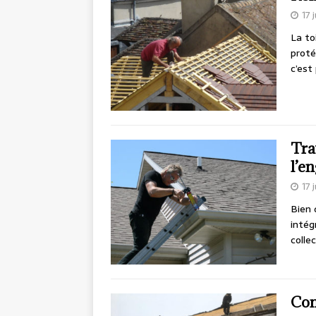
17 
La to
proté
c’est
Tra
l’e
17 
Bien 
intég
colle
Com