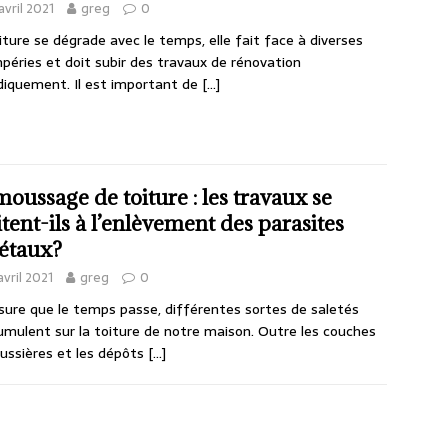
avril 2021
greg
0
iture se dégrade avec le temps, elle fait face à diverses
péries et doit subir des travaux de rénovation
diquement. Il est important de
[…]
oussage de toiture : les travaux se
itent-ils à l’enlèvement des parasites
étaux?
avril 2021
greg
0
ure que le temps passe, différentes sortes de saletés
umulent sur la toiture de notre maison. Outre les couches
ussières et les dépôts
[…]