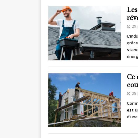
Les
rév
29 
L’ind
grâce
stand
énerg
Ce 
cou
25 
Comme
est u
d’une