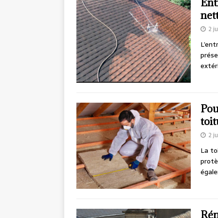
Ent
net
2 j
L’ent
prése
extér
Pou
toi
2 j
La to
protè
égale
Rén