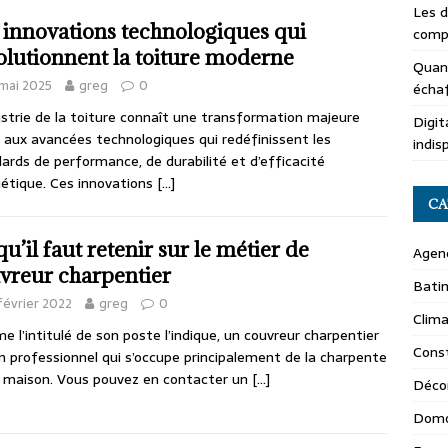
Les d
 innovations technologiques qui
compl
olutionnent la toiture moderne
Quand
mai 2025
greg
0
écha
ustrie de la toiture connaît une transformation majeure
Digit
 aux avancées technologiques qui redéfinissent les
indis
ards de performance, de durabilité et d’efficacité
étique. Ces innovations
[…]
CA
qu’il faut retenir sur le métier de
Agen
vreur charpentier
Batim
février 2022
greg
0
Clima
 l’intitulé de son poste l’indique, un couvreur charpentier
Const
n professionnel qui s’occupe principalement de la charpente
 maison. Vous pouvez en contacter un
[…]
Déco
Domo