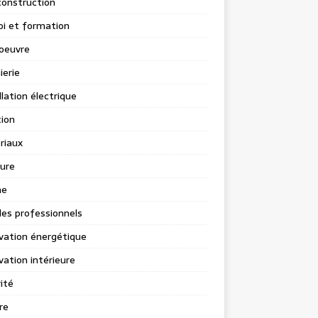
construction
i et formation
oeuvre
ierie
llation électrique
tion
riaux
ure
ne
les professionnels
vation énergétique
ation intérieure
ité
re