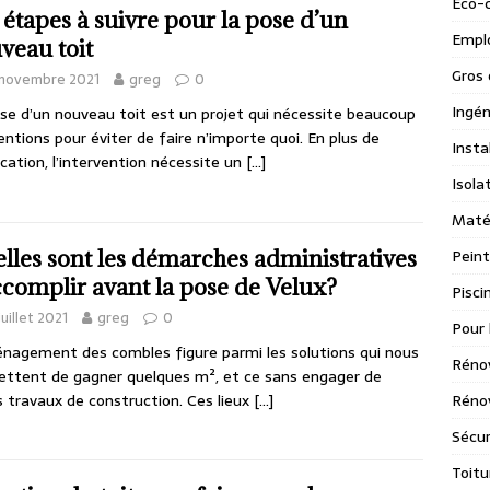
Eco-
 étapes à suivre pour la pose d’un
Emplo
veau toit
Gros 
 novembre 2021
greg
0
Ingén
se d’un nouveau toit est un projet qui nécessite beaucoup
entions pour éviter de faire n’importe quoi. En plus de
Insta
lication, l’intervention nécessite un
[…]
Isola
Maté
lles sont les démarches administratives
Peint
ccomplir avant la pose de Velux?
Pisci
juillet 2021
greg
0
Pour 
nagement des combles figure parmi les solutions qui nous
Réno
ttent de gagner quelques m², et ce sans engager de
s travaux de construction. Ces lieux
[…]
Rénov
Sécur
Toitu