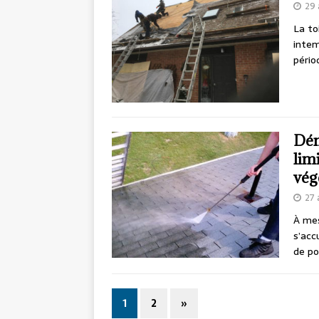
29 
La to
intem
pério
Dém
lim
vég
27 
À mes
s’acc
de po
1
2
»