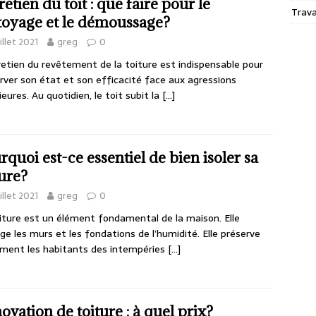
retien du toit : que faire pour le
Trav
toyage et le démoussage?
uillet 2021
greg
0
retien du revêtement de la toiture est indispensable pour
rver son état et son efficacité face aux agressions
ieures. Au quotidien, le toit subit la
[…]
rquoi est-ce essentiel de bien isoler sa
ture?
uillet 2021
greg
0
iture est un élément fondamental de la maison. Elle
ge les murs et les fondations de l’humidité. Elle préserve
ment les habitants des intempéries
[…]
ovation de toiture : à quel prix?