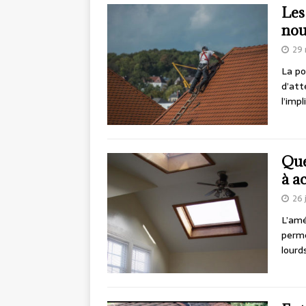
Les
nou
29
La po
d’att
l’imp
Que
à a
26 
L’amé
perme
lourd