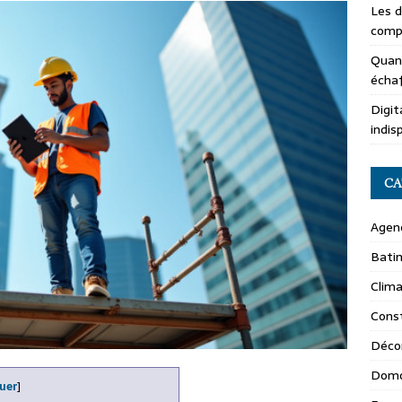
Les d
compl
Quand
écha
Digit
indis
CA
Agen
Batim
Clima
Const
Déco
Domo
uer
]