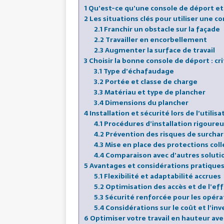
1
Qu’est-ce qu’une console de déport et p
2
Les situations clés pour utiliser une c
2.1
Franchir un obstacle sur la façade
2.2
Travailler en encorbellement
2.3
Augmenter la surface de travail
3
Choisir la bonne console de déport : cr
3.1
Type d’échafaudage
3.2
Portée et classe de charge
3.3
Matériau et type de plancher
3.4
Dimensions du plancher
4
Installation et sécurité lors de l’utili
4.1
Procédures d’installation rigoure
4.2
Prévention des risques de surcha
4.3
Mise en place des protections coll
4.4
Comparaison avec d’autres solutio
5
Avantages et considérations pratique
5.1
Flexibilité et adaptabilité accrues
5.2
Optimisation des accès et de l’eff
5.3
Sécurité renforcée pour les opéra
5.4
Considérations sur le coût et l’in
6
Optimiser votre travail en hauteur ave