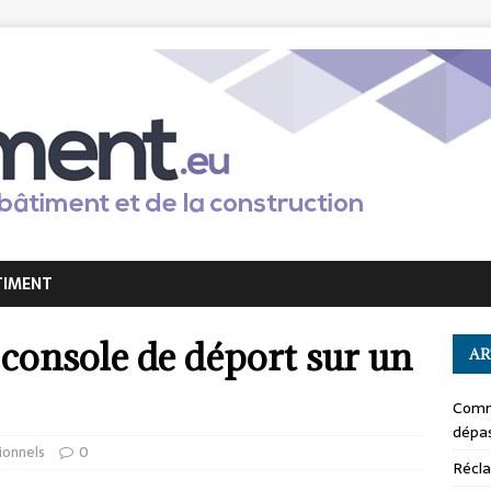
TIMENT
 console de déport sur un
AR
Comm
dépas
ionnels
0
Récla