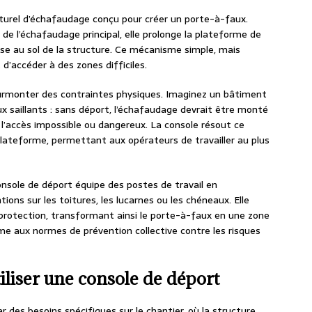
turel d’échafaudage conçu pour créer un porte-à-faux.
de l’échafaudage principal, elle prolonge la plateforme de
ise au sol de la structure. Ce mécanisme simple, mais
t d’accéder à des zones difficiles.
surmonter des contraintes physiques. Imaginez un bâtiment
x saillants : sans déport, l’échafaudage devrait être monté
 l’accès impossible ou dangereux. La console résout ce
lateforme, permettant aux opérateurs de travailler au plus
onsole de déport équipe des postes de travail en
ions sur les toitures, les lucarnes ou les chéneaux. Elle
protection, transformant ainsi le porte-à-faux en une zone
me aux normes de prévention collective contre les risques
tiliser une console de déport
r des besoins spécifiques sur le chantier, où la structure