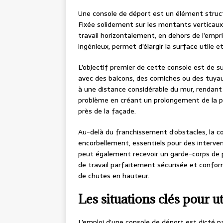
Une console de déport est un élément struc
Fixée solidement sur les montants verticaux 
travail horizontalement, en dehors de l’empr
ingénieux, permet d’élargir la surface utile e
L’objectif premier de cette console est de 
avec des balcons, des corniches ou des tuyau
à une distance considérable du mur, rendant
problème en créant un prolongement de la p
près de la façade.
Au-delà du franchissement d’obstacles, la c
encorbellement, essentiels pour des intervent
peut également recevoir un garde-corps de 
de travail parfaitement sécurisée et confor
de chutes en hauteur.
Les situations clés pour u
L’emploi d’une console de déport est dicté pa