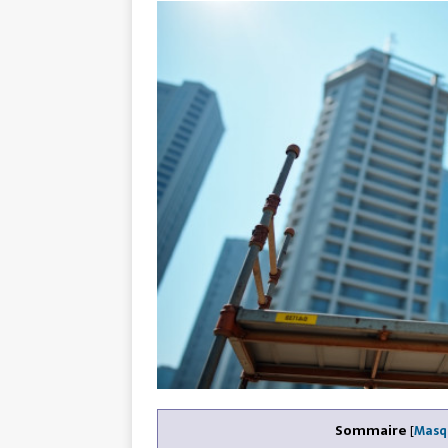
Sommaire
[
Masq