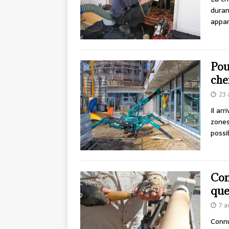
duran
appar
Pou
chen
23 
Il ar
zones
possi
Com
que
7 a
Conn