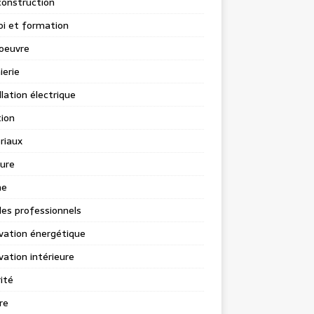
construction
i et formation
oeuvre
ierie
llation électrique
tion
riaux
ure
ne
les professionnels
vation énergétique
ation intérieure
ité
re