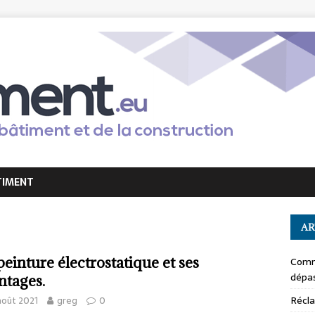
TIMENT
AR
peinture électrostatique et ses
Comm
dépas
ntages.
Récla
août 2021
greg
0