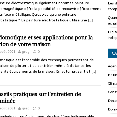
inture électrostatique également nommée peinture
Les d
romagnétique offre la possibilité de recouvrir efficacement
compl
urface métallique. Qu’est-ce qu’une peinture
Quand
rostatique ? La peinture électrostatique utilise une
[…]
écha
Digit
domotique et ses applications pour la
indis
tion de votre maison
août 2021
greg
0
CA
motique est l’ensemble des techniques permettant de
aliser, de piloter et de contrôler, même à distance, les
Agen
rents équipements de la maison. En automatisant et
[…]
Batim
Clima
Const
seils pratiques sur l’entretien de
minée
Déco
août 2021
greg
0
Domo
eminée est un équipement de chauffage indispensable