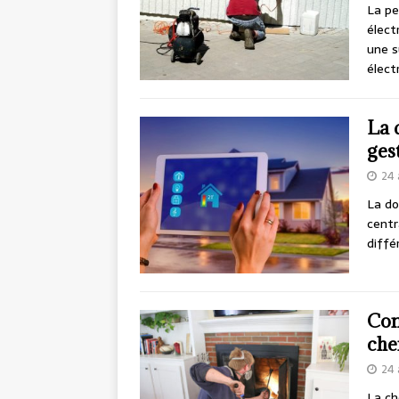
La pe
élect
une s
élect
La 
ges
24 
La do
centr
diffé
Con
che
24 
La ch