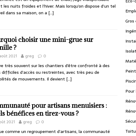
Eco-
t les nuits froides et l’hiver. Mais lorsqu’on dispose d’un tel
Emplo
eil dans sa maison, on a
[…]
Gros 
Ingén
rquoi choisir une mini-grue sur
Insta
ille ?
Isola
août 2021
greg
0
Maté
rive très souvent sur les chantiers d’être confronté à des
Peint
 difficiles d’accès ou restreintes, avec très peu de
bilités de mouvements. Il devient
[…]
Pisci
Pour 
Réno
munauté pour artisans menuisiers :
Rénov
ls bénéfices en tirez-vous ?
Sécur
oût 2021
greg
0
Toitu
ue comme un regroupement d’artisans, la communauté