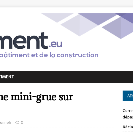
TIMENT
ne mini-grue sur
AR
Comm
dépas
ionnels
0
Récla