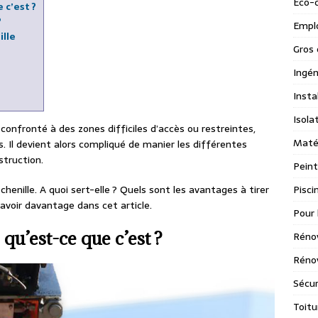
Eco-
 c’est ?
?
Emplo
ille
Gros 
Ingén
Insta
Isola
e confronté à des zones difficiles d’accès ou restreintes,
Maté
 Il devient alors compliqué de manier les différentes
struction.
Peint
Pisci
 chenille. A quoi sert-elle ? Quels sont les avantages à tirer
savoir davantage dans cet article.
Pour 
 qu’est-ce que c’est ?
Réno
Rénov
Sécur
Toitu