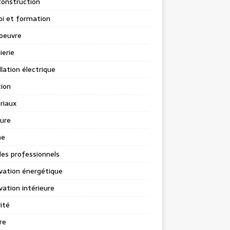
construction
i et formation
oeuvre
ierie
llation électrique
tion
riaux
ure
ne
les professionnels
vation énergétique
ation intérieure
ité
re