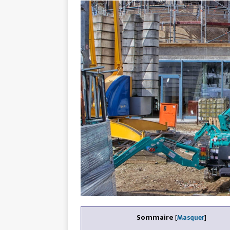
Sommaire
[
Masquer
]