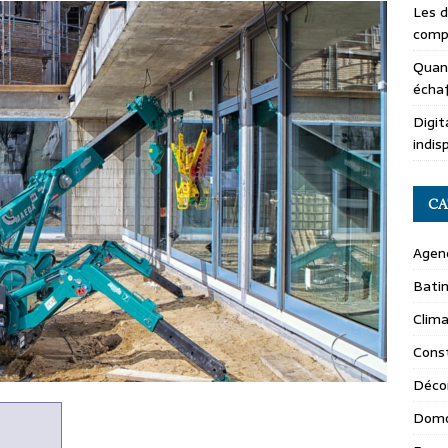
Les d
compl
Quand
écha
Digit
indis
CA
Agen
Batim
Clima
Const
Déco
Domo