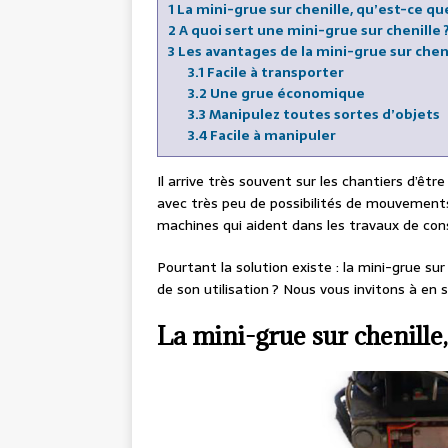
1
La mini-grue sur chenille, qu’est-ce que
2
A quoi sert une mini-grue sur chenille 
3
Les avantages de la mini-grue sur chen
3.1
Facile à transporter
3.2
Une grue économique
3.3
Manipulez toutes sortes d’objets
3.4
Facile à manipuler
Il arrive très souvent sur les chantiers d’êtr
avec très peu de possibilités de mouvements.
machines qui aident dans les travaux de con
Pourtant la solution existe : la mini-grue sur
de son utilisation ? Nous vous invitons à en 
La mini-grue sur chenille,