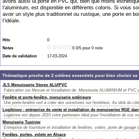
avons aussi la porte en PVC qui, bien que moins esthétiqu
l'aluminium, est disponible en différents coloris. Si vous s
avoir un style plus traditionnel ou rustique, une porte en bo
l’idéale.
Hits
0
Notes
0.0/5 pour 0 note
Date de validation
17-03-2024
Thématique proche de 2 critères essentiels pour bien choisir sa 
JLS Menuisserie Stores ALU/PVC
Fabrication sur Mesure et Installation de: Menuiserie ALUMINIUM et PVC de
Fenêtre et porte-fenêtre, menuiserie extérieure
Une porte-fenêtre sert à créer des ouvertures sur l'extérieur. Au delà du côté
Logikinov - entreprise de vente et installation de menuiseries RGE dan
Logikinov est depuis 2010 votre partenaire idéal pour l'installation de vos m
Menuiserie Tupinier
Entreprise de fourniture et installation de fenêtres, volets, porte de garage o
Fenêtes, portes, volets en Alsace