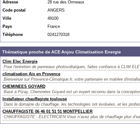
Adresse
28 rue des Ormeaux
Code postal
ANGERS
Ville
49100
Pays
France
Téléphone
0241270318
Thématique proche de ACE Anjou Climatisation Energie
Clim Elec Energie
Pour l'entretien de panneaux photovoltaïques, faites confiance à CLIM E
climatisation Aix en Provence
Bienvenue sur Provence-Climatique.fr, votre partenaire en matière d'installat
CHEMINEES GOYARD
Basé à Pizay, Cheminées Goyard est un expert reconnu dans la conception et
Installateur chauffagiste toulouse
Dans le domaine du chauffage, les technologies ont évoluées, et les profe
CHAUFFAGISTE 06 46 01 51 51 MONTPELLIER
CHAUFFAGISTE - ELECTRICIEN Vous n’avez plus de chauffage plus d’ea