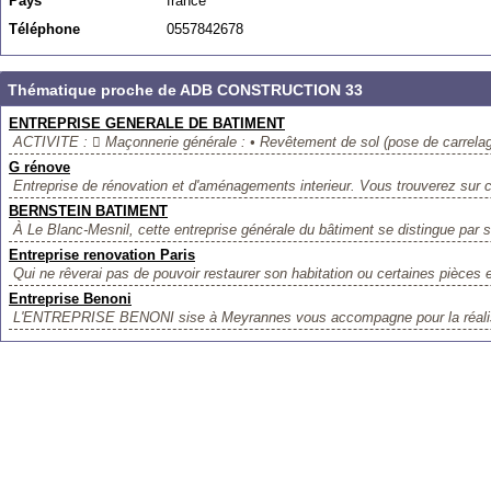
Pays
france
Téléphone
0557842678
Thématique proche de ADB CONSTRUCTION 33
ENTREPRISE GENERALE DE BATIMENT
ACTIVITE :  Maçonnerie générale : • Revêtement de sol (pose de carrelage
G rénove
Entreprise de rénovation et d'aménagements interieur. Vous trouverez sur ce
BERNSTEIN BATIMENT
À Le Blanc-Mesnil, cette entreprise générale du bâtiment se distingue par s
Entreprise renovation Paris
Qui ne rêverai pas de pouvoir restaurer son habitation ou certaines pièces 
Entreprise Benoni
L'ENTREPRISE BENONI sise à Meyrannes vous accompagne pour la réalisat