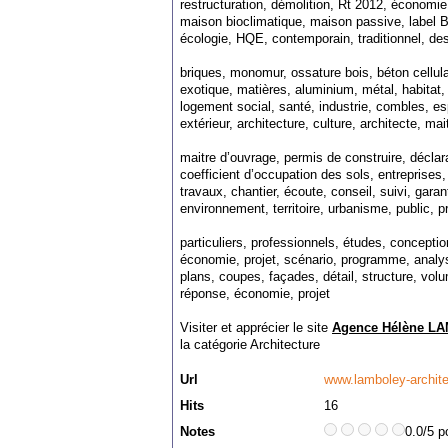
restructuration, démolition, Rt 2012, économi
maison bioclimatique, maison passive, label 
écologie, HQE, contemporain, traditionnel, de
briques, monomur, ossature bois, béton cellulair
exotique, matières, aluminium, métal, habitat, h
logement social, santé, industrie, combles, esp
extérieur, architecture, culture, architecte, ma
maitre d’ouvrage, permis de construire, déclara
coefficient d’occupation des sols, entreprises
travaux, chantier, écoute, conseil, suivi, gar
environnement, territoire, urbanisme, public, p
particuliers, professionnels, études, concepti
économie, projet, scénario, programme, analys
plans, coupes, façades, détail, structure, vol
réponse, économie, projet
Visiter et apprécier le site
Agence Hélène LA
la catégorie
Architecture
Url
www.lamboley-archit
Hits
16
Notes
0.0/5 p