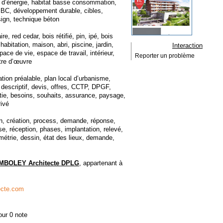
e d’énergie, habitat basse consommation,
BBC, développement durable, cibles,
sign, technique béton
e, red cedar, bois rétifié, pin, ipé, bois
abitation, maison, abri, piscine, jardin,
Interaction
ace de vie, espace de travail, intérieur,
Reporter un problème
itre d’œuvre
tion préalable, plan local d’urbanisme,
, descriptif, devis, offres, CCTP, DPGF,
antie, besoins, souhaits, assurance, paysage,
rivé
on, création, process, demande, réponse,
e, réception, phases, implantation, relevé,
umétrie, dessin, état des lieux, demande,
MBOLEY Architecte DPLG
, appartenant à
ecte.com
our 0 note