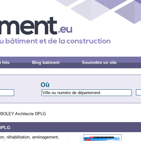
 hits
Blog batiment
Soumettre un site
Où
MBOLEY Architecte DPLG
 DPLG
ion, réhabilitation, aménagement,