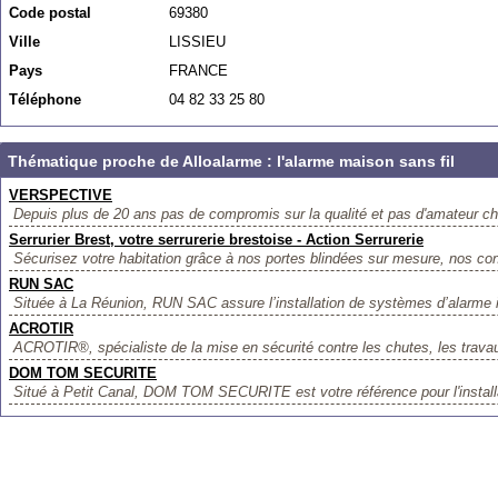
Code postal
69380
Ville
LISSIEU
Pays
FRANCE
Téléphone
04 82 33 25 80
Thématique proche de Alloalarme : l'alarme maison sans fil
VERSPECTIVE
Depuis plus de 20 ans pas de compromis sur la qualité et pas d'amateur
Serrurier Brest, votre serrurerie brestoise - Action Serrurerie
Sécurisez votre habitation grâce à nos portes blindées sur mesure, nos cont
RUN SAC
Située à La Réunion, RUN SAC assure l’installation de systèmes d’alarme in
ACROTIR
ACROTIR®, spécialiste de la mise en sécurité contre les chutes, les travau
DOM TOM SECURITE
Situé à Petit Canal, DOM TOM SECURITE est votre référence pour l'installat