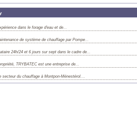
y
xpérience dans le forage d'eau et de...
la maintenance de système de chauffage par Pompe...
taire 24h/24 et 6 jours sur sept dans le cadre de...
opropriété, TRYBATEC est une entreprise de...
le secteur du chauffage à Montpon-Ménestérol....