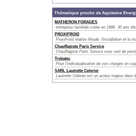
Thématique proche de Aquitaine Energ
MATHERON FORAGES
entreprise familiale créée en 1986. 30 ans d'e
PROXIFROID
ProxiFroid réalise l'étude, l'installation et 
Chauffagiste Paris Service
Chauffagiste Paris Service vous sert de presta
Trybatec
Pour l’individualisation de vos charges en c
SARL Lautrette Celerier
Lautrette Celerier est un acteur majeur dans 