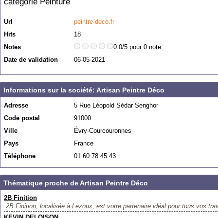
catégorie
Peinture
Url
peintre-deco.fr
Hits
18
Notes
0.0/5 pour 0 note
Date de validation
06-05-2021
Informations sur la société: Artisan Peintre Déco
Adresse
5 Rue Léopold Sédar Senghor
Code postal
91000
Ville
Évry-Courcouronnes
Pays
France
Téléphone
01 60 78 45 43
Thématique proche de Artisan Peintre Déco
2B Finition
2B Finition, localisée à Lezoux, est votre partenaire idéal pour tous vos tra
KEVIN DELOISON