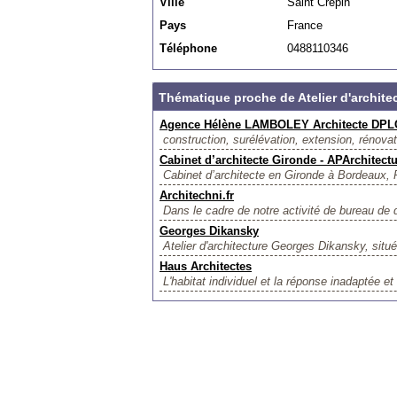
Ville
Saint Crépin
Pays
France
Téléphone
0488110346
Thématique proche de Atelier d'archite
Agence Hélène LAMBOLEY Architecte DPL
construction, surélévation, extension, rénovat
Cabinet d’architecte Gironde - APArchitect
Cabinet d’architecte en Gironde à Bordeaux, 
Architechni.fr
Dans le cadre de notre activité de bureau de d
Georges Dikansky
Atelier d'architecture Georges Dikansky, situé
Haus Architectes
L'habitat individuel et la réponse inadaptée e