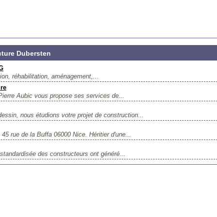
cture Dubersten
G
ion, réhabilitation, aménagement,...
ure
Pierre Aubic vous propose ses services de...
essin, nous étudions votre projet de construction...
 45 rue de la Buffa 06000 Nice. Héritier d'une...
t standardisée des constructeurs ont généré...