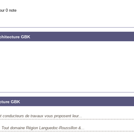
our 0 note
Architecture GBK
ecture GBK
et conducteurs de travaux vous proposent leur...
és Tout domaine Région Languedoc-Roussillon &...