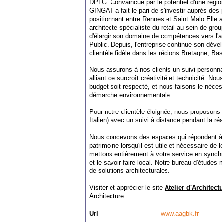
DPLG. Convaincue par le potentiel d'une régi
GINGAT a fait le pari de s'investir auprès des 
positionnant entre Rennes et Saint Malo.Elle 
architecte spécialiste du retail au sein de grou
d'élargir son domaine de compétences vers l
Public. Depuis, l'entreprise continue son dé
clientèle fidèle dans les régions Bretagne, B
Nous assurons à nos clients un suivi personn
alliant de surcroît créativité et technicité. No
budget soit respecté, et nous faisons le néces
démarche environnementale.
Pour notre clientèle éloignée, nous proposons 
Italien) avec un suivi à distance pendant la réa
Nous concevons des espaces qui répondent à 
patrimoine lorsqu'il est utile et nécessaire de
mettons entièrement à votre service en synchr
et le savoir-faire local. Notre bureau d'étude
de solutions architecturales.
Visiter et apprécier le site
Atelier d'Architec
Architecture
Url
www.aagbk.fr