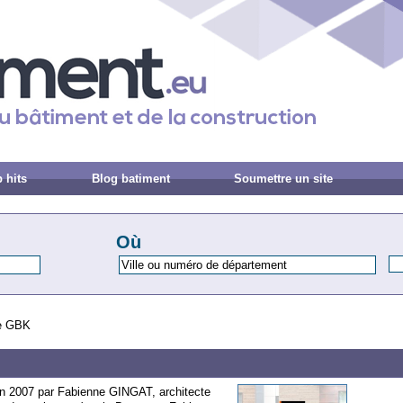
 hits
Blog batiment
Soumettre un site
Où
re GBK
n 2007 par Fabienne GINGAT, architecte