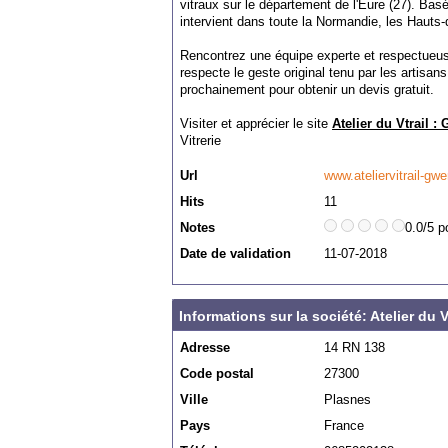
vitraux sur le département de l'Eure (27). Ba
intervient dans toute la Normandie, les Hauts-
Rencontrez une équipe experte et respectueuse
respecte le geste original tenu par les artisa
prochainement pour obtenir un devis gratuit.
Visiter et apprécier le site
Atelier du Vtrail :
Vitrerie
Url
www.ateliervitrail-g
Hits
11
Notes
0.0/5 p
Date de validation
11-07-2018
Informations sur la société: Atelier du 
Adresse
14 RN 138
Code postal
27300
Ville
Plasnes
Pays
France