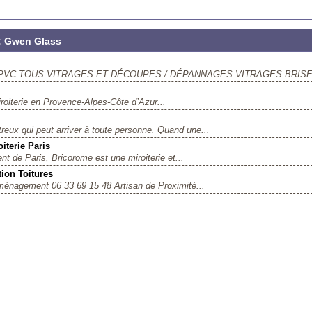
 : Gwen Glass
/ PVC TOUS VITRAGES ET DÉCOUPES / DÉPANNAGES VITRAGES BRISES
iroiterie en Provence-Alpes-Côte d’Azur...
eux qui peut arriver à toute personne. Quand une...
iterie Paris
t de Paris, Bricorome est une miroiterie et...
ion Toitures
nagement ​06 33 69 15 48 Artisan de Proximité...