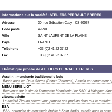
Informations sur la société: ATELIERS PERRAULT FRERES
Adresse
30, rue Sébastien Cady - CS 60057
Code postal
49290
Ville
SAINT LAURENT DE LA PLAINE
Pays
FRANCE
Téléphone
+33 (0)2 41 22 37 22
Fax
+33 (0)2 41 22 37 37
Thématique proche de ATELIERS PERRAULT FRERES
Asselin : menuiserie traditionnelle bois
Basée dans les Deux-Sèvres (Poitou-Charentes), Asselin est notamment spé
MENUISERIE LIOT
Bienvenue sur le site de l’entreprise Menuiserie Liot SARL à Valognes dans
zitouna palette
La société Zitouna palette vous propose ses produits dans tout le territoire T
ESA
ESA, entreprise de menuiserie établie à Saint Andiol, excelle dans la pose