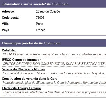
Informations sur la société: Au fil du bain
Adresse
29 rue du Colisée
Code postal
75008
Ville
Paris
Pays
France
Thématique proche de Au fil du bain
Poli-Eder
POLI-EDER est le professionnel qu’il vous faut si vous souhaitez recourir a
IFECO Centre de formation
CENTRE DE FORMATION CONSTRUCTION DURABLE ET EFFICACITÉ ÉNER
Scierie du Chêne aux Moines
La scierie du Chêne aux Moines, c'est votre fournisseur en bois de qualité
Construction de véranda dans le Gers
Installée depuis plus de 35 ans dans le Gers à Pujaudran, l'entreprise Véran
Électricité Thierry Lemaire
Thierry Lemaire est électricien à Mer dans le Loir-et-Cher et propose ses se