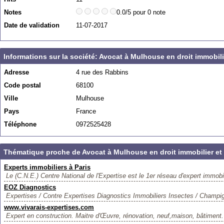
Notes
0.0/5 pour 0 note
Date de validation
11-07-2017
Informations sur la société: Avocat à Mulhouse en droit immobilie
Adresse
4 rue des Rabbins
Code postal
68100
Ville
Mulhouse
Pays
France
Téléphone
0972525428
Thématique proche de Avocat à Mulhouse en droit immobilier et d
Experts immobiliers à Paris
Le (C.N.E.) Centre National de l'Expertise est le 1er réseau d'expert immobi
EOZ Diagnostics
Expertises / Contre Expertises Diagnostics Immobiliers Insectes / Champig
www.vivarais-expertises.com
Expert en construction. Maitre d'Œuvre, rénovation, neuf,maison, bâtiment.