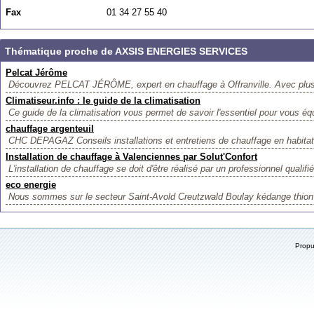
Fax
01 34 27 55 40
Thématique proche de AXSIS ENERGIES SERVICES
Pelcat Jérôme
Découvrez PELCAT JÉRÔME, expert en chauffage à Offranville. Avec plus
Climatiseur.info : le guide de la climatisation
Ce guide de la climatisation vous permet de savoir l'essentiel pour vous équ
chauffage argenteuil
CHC DEPAGAZ Conseils installations et entretiens de chauffage en habitat 
Installation de chauffage à Valenciennes par Solut'Confort
L'installation de chauffage se doit d'être réalisé par un professionnel qualifié
eco energie
Nous sommes sur le secteur Saint-Avold Creutzwald Boulay kédange thionvi
Prop