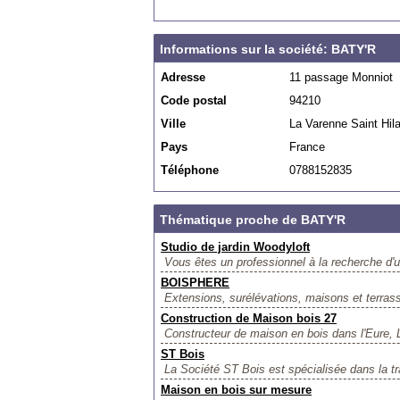
Informations sur la société: BATY'R
Adresse
11 passage Monniot
Code postal
94210
Ville
La Varenne Saint Hila
Pays
France
Téléphone
0788152835
Thématique proche de BATY'R
Studio de jardin Woodyloft
Vous êtes un professionnel à la recherche d'un
BOISPHERE
Extensions, surélévations, maisons et terrass
Construction de Maison bois 27
Constructeur de maison en bois dans l'Eure, L
ST Bois
La Société ST Bois est spécialisée dans la tra
Maison en bois sur mesure