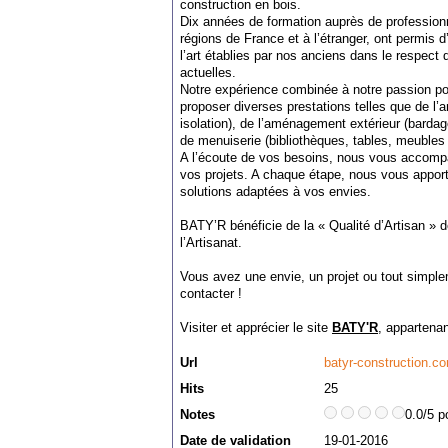
construction en bois.
Dix années de formation auprès de professio
régions de France et à l’étranger, ont permis d’
l’art établies par nos anciens dans le respect
actuelles.
Notre expérience combinée à notre passion pou
proposer diverses prestations telles que de l
isolation), de l’aménagement extérieur (bardag
de menuiserie (bibliothèques, tables, meubles 
A l’écoute de vos besoins, nous vous accompa
vos projets. A chaque étape, nous vous appor
solutions adaptées à vos envies.
BATY’R bénéficie de la « Qualité d’Artisan » 
l’Artisanat.
Vous avez une envie, un projet ou tout simpl
contacter !
Visiter et apprécier le site
BATY'R
, appartenan
Url
batyr-construction.c
Hits
25
Notes
0.0/5 p
Date de validation
19-01-2016