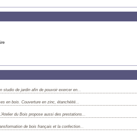
ire
 studio de jardin afin de pouvoir exercer en...
es en bois. Couverture en zinc, étanchéité...
'Atelier du Bois propose aussi des prestations...
nsformation de bois français et la confection...