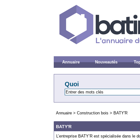
Annuaire
Nouveautés
Top
Quoi
Annuaire
>
Construction bois
>
BATY'R
BATY'R
L’entreprise BATY’R est spécialisée dans le do