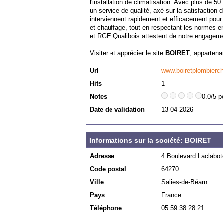
l'installation de climatisation. Avec plus de 
un service de qualité, axé sur la satisfaction 
interviennent rapidement et efficacement pour
et chauffage, tout en respectant les normes e
et RGE Qualibois attestent de notre engagement
Visiter et apprécier le site
BOIRET
, appartena
Url
www.boiretplombierc
Hits
1
Notes
0.0/5 p
Date de validation
13-04-2026
Informations sur la société: BOIRET
Adresse
4 Boulevard Laclabot
Code postal
64270
Ville
Salies-de-Béarn
Pays
France
Téléphone
05 59 38 28 21