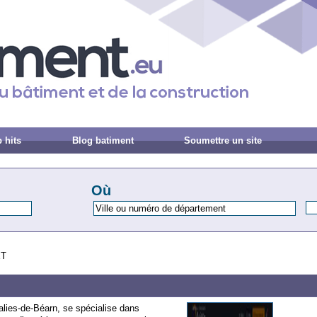
 hits
Blog batiment
Soumettre un site
Où
ET
lies-de-Béarn, se spécialise dans