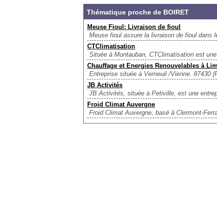
Thématique proche de BOIRET
Meuse Fioul: Livraison de fioul
Meuse fioul assure la livraison de fioul dans 
CTClimatisation
Située à Montauban, CTClimatisation est une e
Chauffage et Energies Renouvelables à Li
Entreprise située à Verneuil /Vienne. 87430 (F
JB Activités
JB Activités, située à Petiville, est une entrep
Froid Climat Auvergne
Froid Climat Auvergne, basé à Clermont-Ferrand